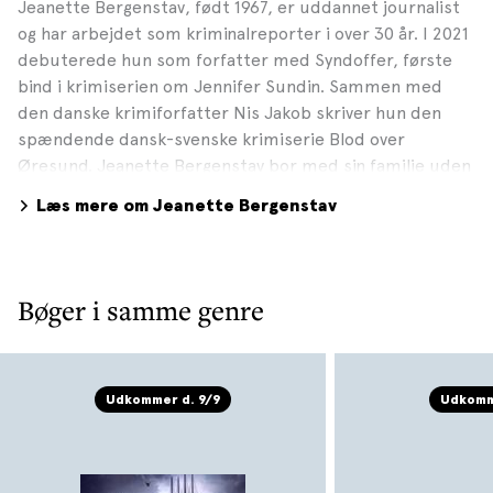
Jeanette Bergenstav, født 1967, er uddannet journalist
og har arbejdet som kriminalreporter i over 30 år. I 2021
debuterede hun som forfatter med Syndoffer, første
bind i krimiserien om Jennifer Sundin. Sammen med
den danske krimiforfatter Nis Jakob skriver hun den
spændende dansk-svenske krimiserie Blod over
Øresund. Jeanette Bergenstav bor med sin familie uden
for Göteborg. Foto: Sebastian Borg
Læs mere om Jeanette Bergenstav
Bøger i samme genre
Udkommer d. 9/9
Udkomm