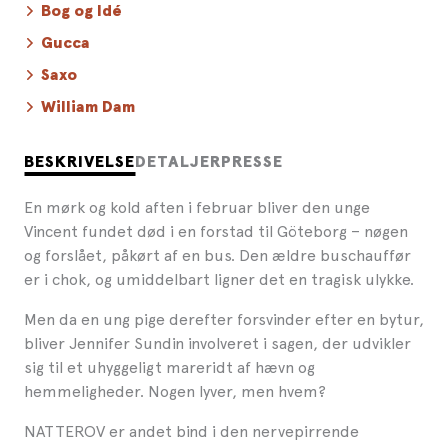
Bog og Idé
Gucca
Saxo
William Dam
BESKRIVELSE
DETALJER
PRESSE
En mørk og kold aften i februar bliver den unge
Vincent fundet død i en forstad til Göteborg – nøgen
og forslået, påkørt af en bus. Den ældre buschauffør
er i chok, og umiddelbart ligner det en tragisk ulykke.
Men da en ung pige derefter forsvinder efter en bytur,
bliver Jennifer Sundin involveret i sagen, der udvikler
sig til et uhyggeligt mareridt af hævn og
hemmeligheder. Nogen lyver, men hvem?
NATTEROV er andet bind i den nervepirrende