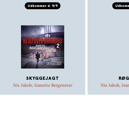
Udkommer d. 9/9
Udkomm
SKYGGEJAGT
RØG
Nis Jakob
,
Jeanette Bergenstav
Nis Jakob
,
Jea