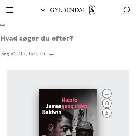
Næste gang ilden
Hvad søger du efter?
Af
James Baldwin