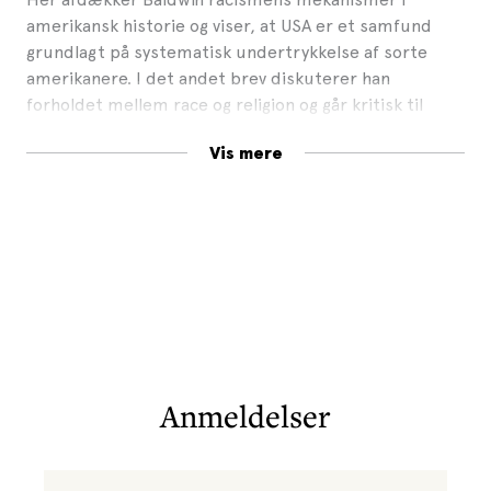
amerikansk historie og viser, at USA er et samfund
grundlagt på systematisk undertrykkelse af sorte
amerikanere. I det andet brev diskuterer han
forholdet mellem race og religion og går kritisk til
både den kristne kirke – som han selv voksede op
Vis mere
med og siden vendte ryggen – og Nation of Islam, der
på det tidspunkt havde et godt tag i Harlem med
tanker om etableringen af en sort stat.
Næste gang ilden
udkom i USA i 1963 og blev en vigtig
bog i borgerrettighedsbevægelsen. Den blev udgivet
på dansk samme år. Bogen er nu nyoversat af Niels
Lyngsø og udkommer sammen med
Hvis Beale Street
kunne tale
d. 2. august 2024, hvor James Baldwin ville
være fyldt 100 år.
Anmeldelser
Denne bog er oversat af Niels Lyngsø