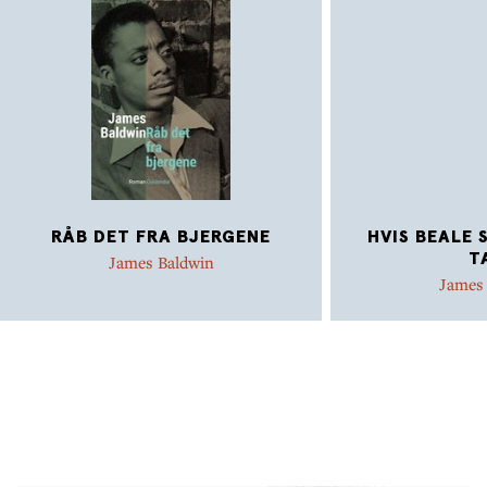
RÅB DET FRA BJERGENE
HVIS BEALE 
T
James Baldwin
James