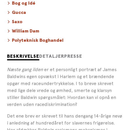
Bog og Idé
Gucca
Saxo
William Dam
Polyteknisk Boghandel
BESKRIVELSE
DETALJER
PRESSE
Næste gang ilden
er et personligt portræt af James
Baldwins egen opvækst i Harlem og et brændende
opgør med raceundertrykkelse. I to breve skrevet
med lige dele vrede og ømhed, smerte og klarsyn
stiller Baldwin spørgsmålet: Hvordan kan vi opnå en
verden uden racediskrimination?
Det ene brev er skrevet til hans dengang 14-årige nevø
i anledning af hundredåret for slavernes frigørelse.
Her afdækker Baldwin racismens mekanismer i