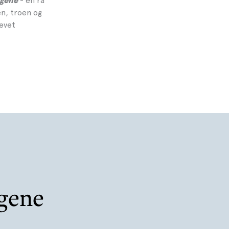
- en rå
rgene
en, troen og
evet
rgene