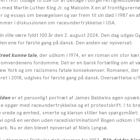
n i 1957 tilbage til USA for at deltage i borgerrettighedsbev
med Martin Luther King Jr. og Malcolm X en af frontfigurerne
ler og essays om bevægelsen og var frem til sin død i 1987 en a
emmer i diskussionen om raceundertrykkelse i USA.
 ville være fyldt 100 år den 2. august 2024. Den dag udgav Gy
Den ene for første gang på dansk. Den anden var nyoversat:
, der udkom i 1974, er en roman om stor kær
treet kunne tale
 omverdenens fordomme. Det er en barsk fortælling om at væ
ew York og om racismens fatale konsekvenser. Romanen, der
eret i 2018, udgives for første gang på dansk. Oversættelse 
er et personligt portræt af James Baldwins egen opvæks
ilden
 opgør med raceundertrykkelse og et protestskrift. I to br
e vrede og ømhed, smerte og klarsyn stiller han spørgsmålet:
vi opnå en verden uden racediskrimination? Bogen
udkom i 19
rk. Nu er den blevet nyoversat af Niels Lyngsø.