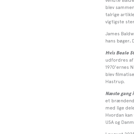
vendte Baldwi
blev sammen 
talrige artik
vigtigste st
James Baldwin
hans bøger
.
Hvis Beale S
udfordres af
1970'ernes N
blev filmatis
Hastrup.
Næste gang 
et brændende
med lige del
Hvordan kan 
USA og Danma