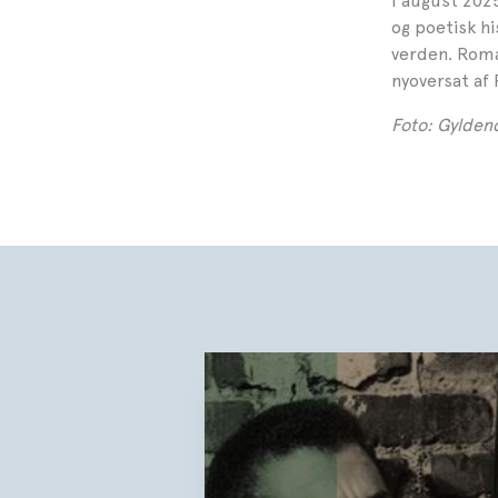
I august 20
og poetisk hi
verden. Roma
nyoversat af
Foto: Gyldend