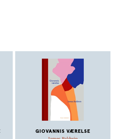
ebutroman fra 1953,
E
GIOVANNIS VÆRELSE
James Baldwin