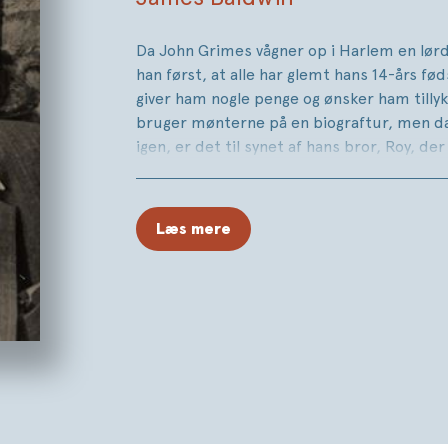
Da John Grimes vågner op i Harlem en lørd
han først, at alle har glemt hans 14-års f
giver ham nogle penge og ønsker ham tillyk
bruger mønterne på en biograftur, men 
igen, er det til synet af hans bror, Roy, der
– stukket ned af nogle hvide drenge. Overf
anfald af raseri hos faren, og som så ofte 
vreden rettes mod.
Læs mere
Råb det fra bjergene
er historien om John
komplicerede forhold til faren, Gabriel, en
religiøs mand med en blakket fortid, om ta
har gemt et brev fra Gabriels første hust
skæbnesvanger hemmelighed, og om beds
slave i Sydstaterne, langt væk fra Harlem i
tæt på. Det er en roman om at forsøge at fi
familien, men også i religionen, og verden i