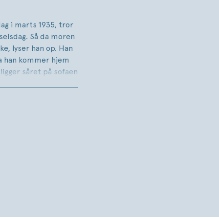
ag i marts 1935, tror
ødselsdag. Så da moren
ke, lyser han op. Han
da han kommer hjem
 ligger såret på sofaen
aldet udløser et
før, er det John
, om hans
 voldelig og dybt
nten, der i over 30 år
ru, der gemmer på en
temoren, der var
 nord, men alligevel så
nde sin plads i
 det hele taget.