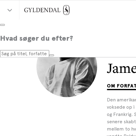
Hvad søger du efter?
Jame
OM FORFA
Den amerikan
voksede op i 
og Frankrig.
senere skabte
mellem to h