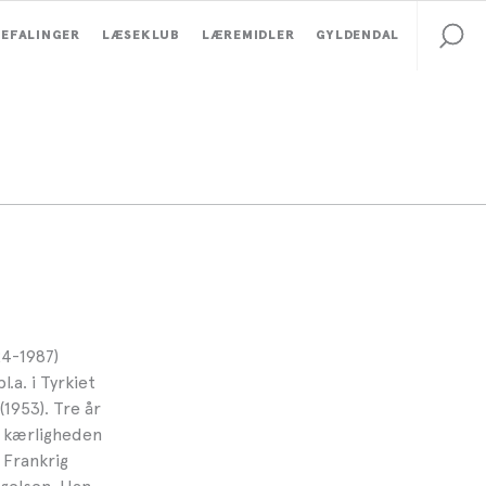
EFALINGER
LÆSEKLUB
LÆREMIDLER
GYLDENDAL
24-1987)
.a. i Tyrkiet
(1953). Tre år
, kærligheden
i Frankrig