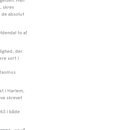
ægelsen. Han
, skrev
f de absolut
ldendal to af
lighed, der
re sort i
v/Rasmus
t i Harlem,
eve skrevet
63 i både