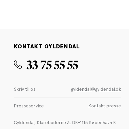
KONTAKT GYLDENDAL
33 75 55 55
Skriv til os
gyldendal@gyldendal.dk
Presseservice
Kontakt presse
Gyldendal, Klareboderne 3, DK-1115 København K