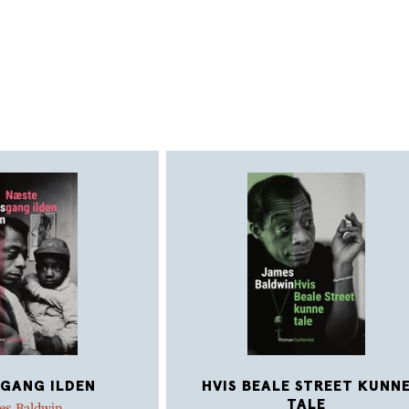
Råb det fra bjergene
er James Baldwins d
som her er nyoversat af Rasmus Hastrup.
GANG ILDEN
HVIS BEALE STREET KUNN
TALE
es Baldwin