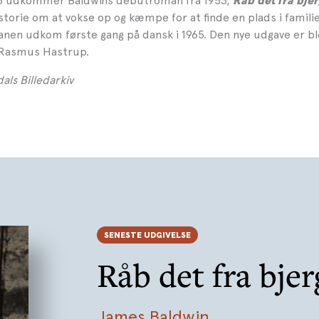
25 udkommer Baldwins debutroman fra 1953,
Råb det fra bje
storie om at vokse op og kæmpe for at finde en plads i famili
nen udkom første gang på dansk i 1965. Den nye udgave er bl
 Rasmus Hastrup.
als Billedarkiv
SENESTE UDGIVELSE
Råb det fra bje
James Baldwin