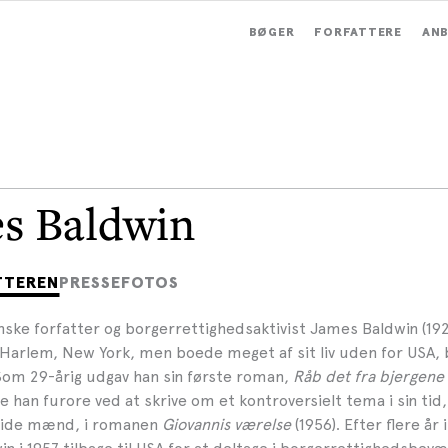
BØGER
FORFATTERE
ANB
s Baldwin
TTEREN
PRESSEFOTOS
ske forfatter og borgerrettighedsaktivist James Baldwin (19
Harlem, New York, men boede meget af sit liv uden for USA, bl
 Som 29-årig udgav han sin første roman,
Råb det fra bjergene
 han furore ved at skrive om et kontroversielt tema i sin tid
vide mænd, i romanen
Giovannis værelse
(1956). Efter flere år 