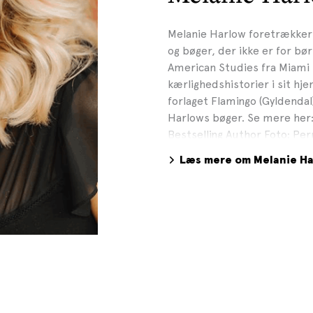
Melanie Harlow foretrækker s
og bøger, der ikke er for bø
American Studies fra Miami U
kærlighedshistorier i sit hj
forlaget Flamingo (Gyldendal
Harlows bøger. Se mere her
Bestselling Author Foto: Pe
Læs mere om Melanie H