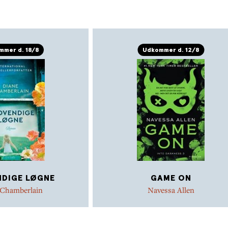
mer d. 18/8
Udkommer d. 12/8
DIGE LØGNE
GAME ON
 Chamberlain
Navessa Allen