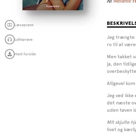
Af
Melanie 
BESKRIVEL
Læseprøve
Jeg trængte v
Lytteprøve
ro til at vær
Hent forside
Men takket væ
ja, den tidl
overbeskytt
Alligevel kom 
Jeg ved ikke 
det næste ov
uden tøven l
Mit skjulte hj
livet og kærl