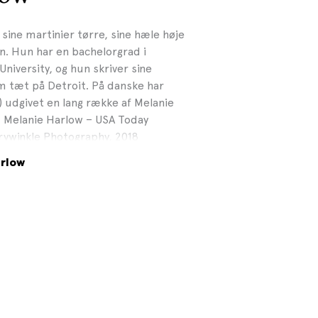
ine martinier tørre, sine hæle høje
rn. Hun har en bachelorgrad i
niversity, og hun skriver sine
em tæt på Detroit. På danske har
) udgivet en lang række af Melanie
: Melanie Harlow – USA Today
rrywinkle Photography, 2018
arlow