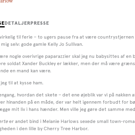
Harlow
SE
DETALJER
PRESSE
irkelig til ferie – to ugers pause fra at være countrystjernen 
e mig selv: gode gamle Kelly Jo Sullivan.
re nogle overivrige paparazzier skal jeg nu babysittes af en
igere soldat Xander Buckley er lækker, men der må være græns
ende en mand kan være.
jeg til at kysse ham.
engang, hvordan det skete – det ene øjeblik var vi på nakken a
er hinanden på en måde, der var helt igennem forbudt for bør
ægge mit liv i hans hænder. Men ville jeg gøre det samme med
erte
er andet bind i Melanie Harlows sexede small town-rom
igheden i den lille by Cherry Tree Harbor.