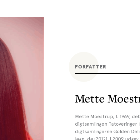
FORFATTER
Mette Moest
Mette Moestrup, f. 1969, d
digtsamlingen Tatoveringer i
digtsamlingerne Golden Delic
løgn, dø (2012). I 2009 udg