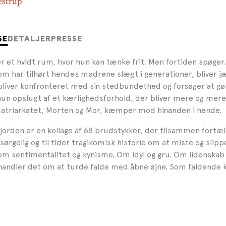
estrup
SE
DETALJER
PRESSE
jer et hvidt rum, hvor hun kan tænke frit. Men fortiden spøge
om har tilhørt hendes mødrene slægt i generationer, bliver 
bliver konfronteret med sin stedbundethed og forsøger at gøre
hun opslugt af et kærlighedsforhold, der bliver mere og mere
triarkatet, Morten og Mor, kæmper mod hinanden i hende.
orden er en kollage af 68 brudstykker, der tilsammen fortæl
rgelig og til tider tragikomisk historie om at miste og slipp
m sentimentalitet og kynisme. Om idyl og gru. Om lidenskab o
handler det om at turde falde med åbne øjne. Som faldende k