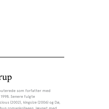
rup
ebuterede som forfatter med
 1998. Senere fulgte
ious (2002), kingsize (2006) og Dø,
av hun romankollagen Jævnet med