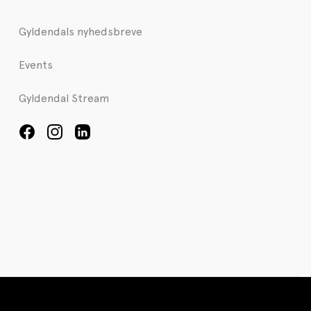
Gyldendals nyhedsbreve
Events
Gyldendal Stream