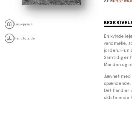
Af
Mette Mo
BESKRIVEL
Læseprøve
En kvinde le
Hent forside
vandmølle, s
jorden. Hun 
Samtidig er 
Manden og ma
Jævnet med j
spændende, sø
Det handler o
sidste ende 