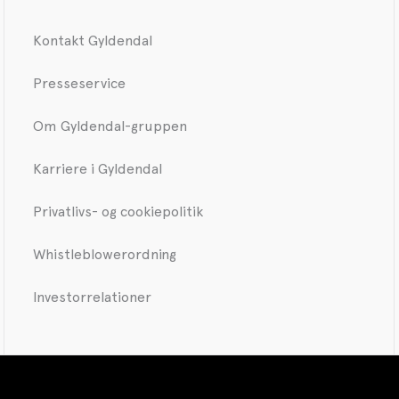
Kontakt Gyldendal
Presseservice
Om Gyldendal-gruppen
Karriere i Gyldendal
Privatlivs- og cookiepolitik
Whistleblowerordning
Investorrelationer