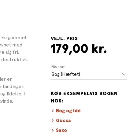
r. En gammel
VEJL. PRIS
jævnet med
179,00 kr.
 sig fri.
 destruktivt.
Fås som
Bog (Hæftet)
ler en
e bindinger.
g lidelse. I
KØB EKSEMPELVIS BOGEN
vinde.
HOS:
Bog og Idé
Gucca
Saxo