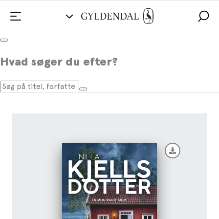
Indtil natten er omme
Hvad søger du efter?
Af
Nilla Kjellsdotter