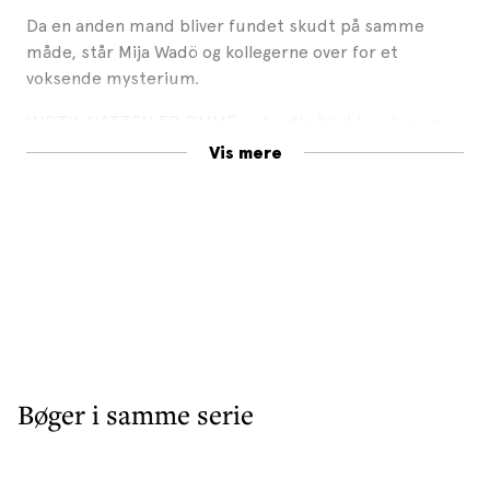
Da en anden mand bliver fundet skudt på samme
måde, står Mija Wadö og kollegerne over for et
voksende mysterium.
INDTIL NATTEN ER OMME er tredje bind i serien om
kriminalassistent Mija Wadö og hendes kolleger hos
Vis mere
politiet i Österbotten.
Bøger i samme serie