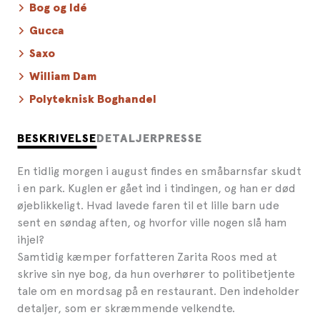
Bog og Idé
Gucca
Saxo
William Dam
Polyteknisk Boghandel
BESKRIVELSE
DETALJER
PRESSE
En tidlig morgen i august findes en småbarnsfar skudt
i en park. Kuglen er gået ind i tindingen, og han er død
øjeblikkeligt. Hvad lavede faren til et lille barn ude
sent en søndag aften, og hvorfor ville nogen slå ham
ihjel?
Samtidig kæmper forfatteren Zarita Roos med at
skrive sin nye bog, da hun overhører to politibetjente
tale om en mordsag på en restaurant. Den indeholder
detaljer, som er skræmmende velkendte.