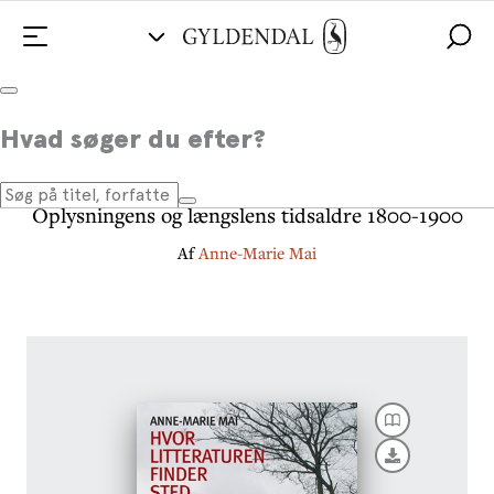
Hvor litteraturen finder sted -
Hvad søger du efter?
bind 2
Oplysningens og længslens tidsaldre 1800-1900
Af
Anne-Marie Mai