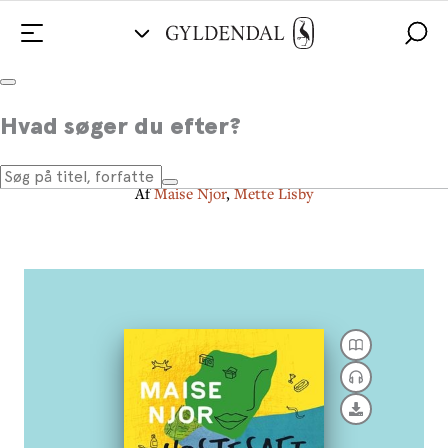
Hostesaft for sjælen
Hvad søger du efter?
Bund eller resten i håret
Af
Maise Njor
,
Mette Lisby