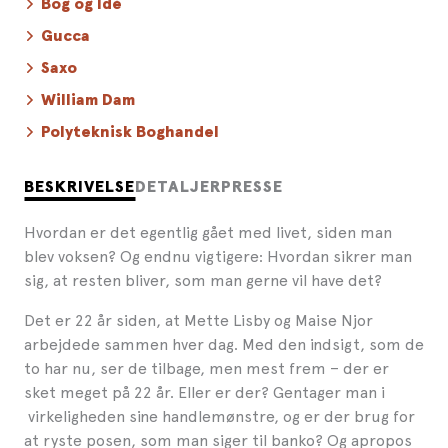
Bog og Idé
Gucca
Saxo
William Dam
Polyteknisk Boghandel
BESKRIVELSE
DETALJER
PRESSE
Hvordan er det egentlig gået med livet, siden man
blev voksen? Og endnu vigtigere: Hvordan sikrer man
sig, at resten bliver, som man gerne vil have det?
Det er 22 år siden, at Mette Lisby og Maise Njor
arbejdede sammen hver dag. Med den indsigt, som de
to har nu, ser de tilbage, men mest frem – der er
sket meget på 22 år. Eller er der? Gentager man i
virkeligheden sine handlemønstre, og er der brug for
at ryste posen, som man siger til banko? Og apropos