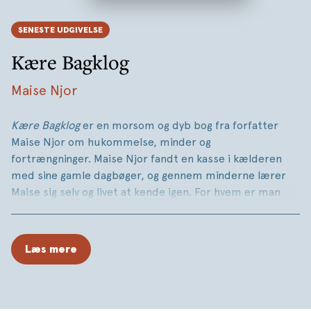
SENESTE UDGIVELSE
Kære Bagklog
Maise Njor
Kære Bagklog
er en morsom og dyb bog fra forfatter
Maise Njor om hukommelse, minder og
fortrængninger. Maise Njor fandt en kasse i kælderen
med sine gamle dagbøger, og gennem minderne lærer
Maise sig selv og livet at kende igen. For hvem er man
egentlig, når ens mor er død, ens far ikke husker så
meget, børnene flytter hjemmefra – og alle minderne er
på vej væk, fordi man selv glemmer på grund af sorg og
Læs mere
travlhed?
I
Kære Bagklog
stiller Maise Njor spørgsmålene: Hvordan
blev man den man er, og hvor meget ændrer man sig