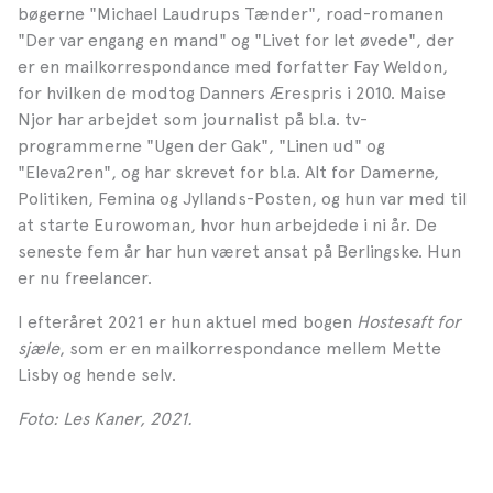
bøgerne "Michael Laudrups Tænder", road-romanen
"Der var engang en mand" og "Livet for let øvede", der
er en mailkorrespondance med forfatter Fay Weldon,
for hvilken de modtog Danners Ærespris i 2010. Maise
Njor har arbejdet som journalist på bl.a. tv-
programmerne "Ugen der Gak", "Linen ud" og
"Eleva2ren", og har skrevet for bl.a. Alt for Damerne,
Politiken, Femina og Jyllands-Posten, og hun var med til
at starte Eurowoman, hvor hun arbejdede i ni år. De
seneste fem år har hun været ansat på Berlingske. Hun
er nu freelancer.
I efteråret 2021 er hun aktuel med bogen
Hostesaft for
sjæle
, som er en mailkorrespondance mellem Mette
Lisby og hende selv.
Foto: Les Kaner, 2021.