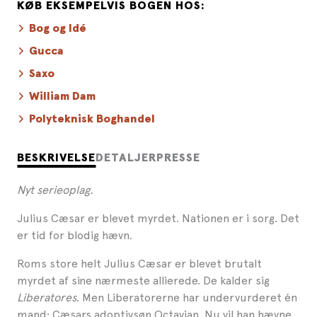
KØB EKSEMPELVIS BOGEN HOS:
Bog og Idé
Gucca
Saxo
William Dam
Polyteknisk Boghandel
BESKRIVELSE
DETALJER
PRESSE
Nyt serieoplag.
Julius Cæsar er blevet myrdet. Nationen er i sorg. Det
er tid for blodig hævn.
Roms store helt Julius Cæsar er blevet brutalt
myrdet af sine nærmeste allierede. De kalder sig
Liberatores
. Men Liberatorerne har undervurderet én
mand: Cæsars adoptivsøn Octavian. Nu vil han hævne