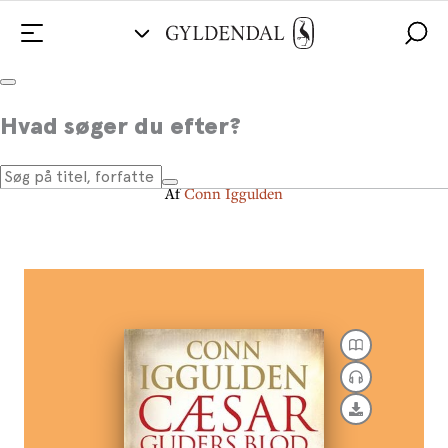
Guders blod
Hvad søger du efter?
Cæsar (5)
Af
Conn Iggulden