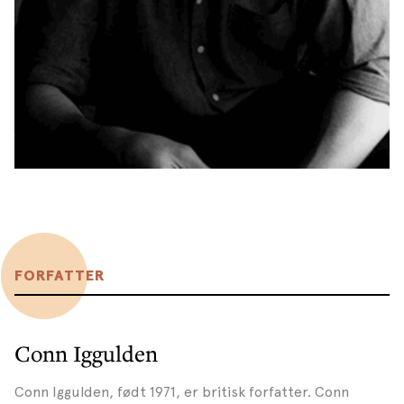
FORFATTER
Conn Iggulden
Conn Iggulden, født 1971, er britisk forfatter. Conn