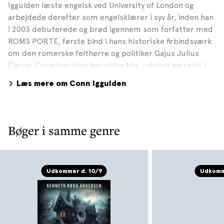
Iggulden læste engelsk ved University of London og
arbejdede derefter som engelsklærer i syv år, inden han
i 2003 debuterede og brød igennem som forfatter med
ROMS PORTE, første bind i hans historiske firbindsværk
om den romerske feltherre og politiker Gajus Julius
Cæsar. Conn Iggulden har siden bl.a. udgivet en serie i
fem bind om Djengis Khans liv og senest på dansk 4-
Læs mere om Conn Iggulden
binds-serien om de engelske Rosenkrigerne, hvor bind
4, Flammesol, udkom i 2019. Sammen med sin bror Hal
Iggulden, født 1972, har han udgivet børnebogen DEN
FARLIGE BOG FOR DRENGE i 2008. I 2019 udkom Falken
Bøger i samme genre
fra Sparta, der er en medrivende fortælling om kampen
om tronen i oldtidens Persien.
Udkommer d. 10/9
Udkomm