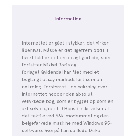
er dødt.
Dem, der stadig læser bøger, får her glæde af et
Information
rasende rant om distraherende notifikationer, tabt
koncentrationsevne og det selvhad, der følger, når
man scroller uden egentlig at have lyst. Den
formulerer en genkendelig fornemmelse af digital
Internettet er gået i stykker, det virker
udmattelse med et mavesurt svirp.
åbenlyst. Måske er det ligefrem dødt. I
hvert fald er det en oplagt god idé, som
forfatter Mikkel Boris og
forlaget Gyldendal har fået med et
boglangt essay markedsført som en
nekrolog. Forstyrret - en nekrolog over
internettet hedder den absolut
vellykkede bog, som er bygget op som en
art selvbiografi. (…) Hans beskrivelser af
det taktile ved 56k-modemmet og den
beigefarvede maskine med Windows 95-
software, hvorpå han spillede Duke