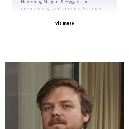
Nukem og Magnus & Myggen, er
rammende og sært rørende, hvis man
selv kan huske 90'erne og er lidt
nostalgisk anlagt.
Vis mere