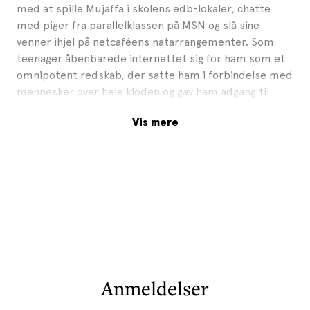
med at spille Mujaffa i skolens edb-lokaler, chatte
med piger fra parallelklassen på MSN og slå sine
venner ihjel på netcaféens natarrangementer. Som
teenager åbenbarede internettet sig for ham som et
omnipotent redskab, der satte ham i forbindelse med
mennesker over hele kloden og gav ham adgang til
alverdens kultur.
Vis mere
Men pludselig begyndte internettet at forstyrre ham.
Langsomt mistede han evnen til at fordybe sig. Og i
dag sidder han tilbage, med zoom-fatigue og
seneskedehindebetændelse og spilder sin tid på nogle
platforme, der udnytter deres monopol til at
stopfodre os med kommercielt junk, designet til at
fastholde vores opmærksomhed og tjene penge til en
gruppe aktionærer et sted i Californien.
Forfatteren vover derfor den provokerende påstand,
Anmeldelser
at internettet har mistet sin kulturelle relevans – det