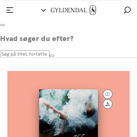
Det ved vi ikke endnu
Hvad søger du efter?
Af
Trine Andersen