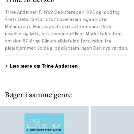
Trine Andersen F. 1969 Debuterede i 1995 og modtog
Årets Debutantpris for novellesamlingen Hotel
Malheureux. Har siden da skrevet romaner, flere
noveller og lyrik, bl.a. romanen Elinor Marks fulde fem,
om den 87-årige Elinors gådefulde forsvinden fra
plejehjemmet Soldug, og digtsamlingen Den nye verden,
som forholder sig til det at blive voksen: komme tilbage
til mig selv så ville jeg komme tilbage til mig selv men i
Læs mere om Trine Andersen
mellemtiden er jeg blevet en anden er jeg kommet frem
til Seneste udgivelse er digtene På den anden side
(2008), som blandt andet handler om at få verden vendt
på hovedet, når man pludselig befinder sig i Afrika.
Bøger i samme genre
Modtog i 2008 Statens Kunstfonds 3-årige arbejdslegat
og er ud over at skrive lige nu involveret i arbejdet med
at grundlægge et skønlitterært forlag i Malawi. Fotograf:
Morten Holtum, 2013