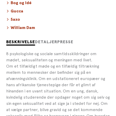
Bog og Idé
Gucca
Saxo
William Dam
BESKRIVELSE
DETALJER
PRESSE
8 psykologiske og sociale samtidsskildringer om
mødet, seksualiteten og meningen med livet.
Om et tilfældigt møde og en tilfældig tiltrækning
mellem to mennesker der befinder sig på en
afvænningsklinik. Om en udstationeret europæer og
hans afrikanske tjenestepige der får et glimt af
hinanden i en uvant situation. Om en ung, dansk,
kvindelig studerende der opdager noget om sig selv og
sin egen seksualitet ved at sige ja i stedet for nej. Om
at vælge partner, blive gravid og se det kommende
voksenliv med Bilka og barnevogn i øjnene. Om hvordan