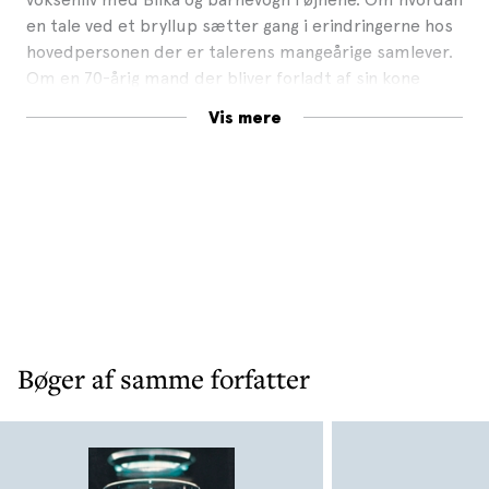
en tale ved et bryllup sætter gang i erindringerne hos
hovedpersonen der er talerens mangeårige samlever.
Om en 70-årig mand der bliver forladt af sin kone
under en ferie i Prag. Om en gruppe venner der i
Vis mere
løbet af den årlige weekendtur i en ødegård i Skåne,
drikker sig fulde, hopper i søen og hylder, hvordan
ungdommens angst for at falde igennem blev til
kærlighed og accept.
Bøger af samme forfatter