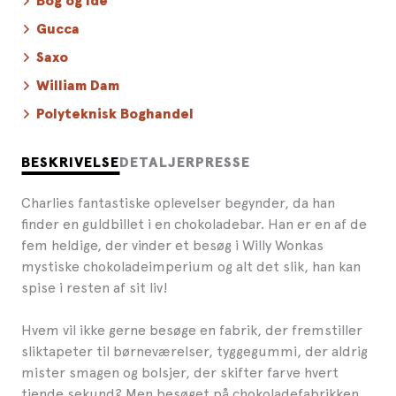
Bog og Idé
Gucca
Saxo
William Dam
Polyteknisk Boghandel
BESKRIVELSE
DETALJER
PRESSE
Charlies fantastiske oplevelser begynder, da han
finder en guldbillet i en chokoladebar. Han er en af de
fem heldige, der vinder et besøg i Willy Wonkas
mystiske chokoladeimperium og alt det slik, han kan
spise i resten af sit liv!
Hvem vil ikke gerne besøge en fabrik, der fremstiller
sliktapeter til børneværelser, tyggegummi, der aldrig
mister smagen og bolsjer, der skifter farve hvert
tiende sekund? Men besøget på chokoladefabrikken