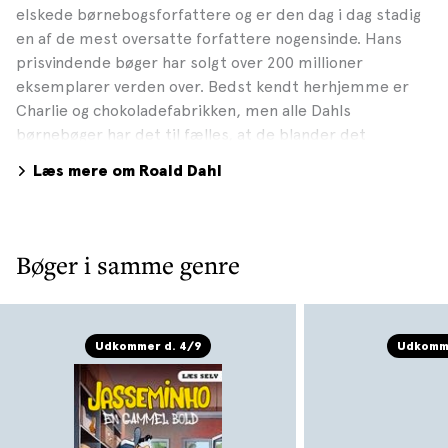
elskede børnebogsforfattere og er den dag i dag stadig
en af de mest oversatte forfattere nogensinde. Hans
prisvindende bøger har solgt over 200 millioner
eksemplarer verden over. Bedst kendt herhjemme er
Charlie og chokoladefabrikken, men alle Dahls
børnebøger har det til fælles, at de blander det
usentimentale med det rørende, markaber og ofte sort
Læs mere om Roald Dahl
humor med underliggende varme - og således tiltaler
både børn og deres voksne.
Bøger i samme genre
Udkommer d. 4/9
Udkomme