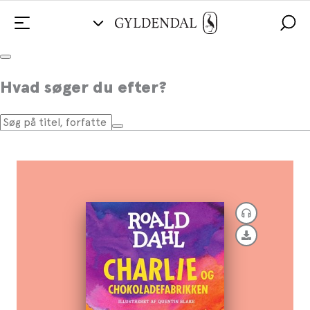
Charlie og chokoladefabrikken
Hvad søger du efter?
Af
Roald Dahl