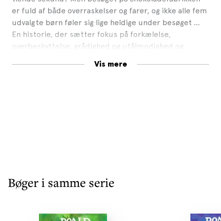
er fuld af både overraskelser og farer, og ikke alle fem
udvalgte børn føler sig lige heldige under besøget ...
En historie, der sætter fokus på forkælelse,
overbeskyttelse, grådighed og utålmodighed og
fortæller en herlig politisk ukorrekt og virkelig sjov
Vis mere
fabel om relationer mellem børn og voksne.
Denne nyoversatte udgave af den klassiske børnebog
er illustreret med Quentin Blakes originale
illustrationer.
Bøger i samme serie