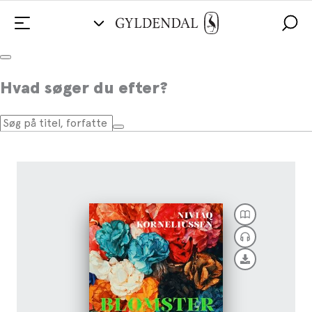
Blomsterdalen
Hvad søger du efter?
Af
Niviaq Korneliussen