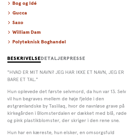
Bog og Idé
Gucca
Saxo
William Dam
Polyteknisk Boghandel
BESKRIVELSE
DETALJER
PRESSE
"HVAD ER MIT NAVN? JEG HAR IKKE ET NAVN, JEG ER
BARE ET TAL."
Hun oplevede det første selvmord, da hun var 13. Selv
vil hun begraves mellem de høje fjelde i den
østgrønlandske by Tasiilaq, hvor de navnløse grave på
kirkegården i Blomsterdalen er dækket med blå, røde
og pink plastikblomster, der skriger i den rene sne.
Hun har en kæreste, hun elsker, en omsorgsfuld