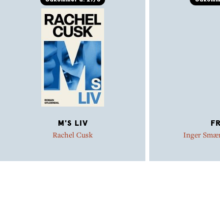
Udkommer d. 27/8
Udkomme
M'S LIV
FR
Rachel Cusk
Inger Smæ