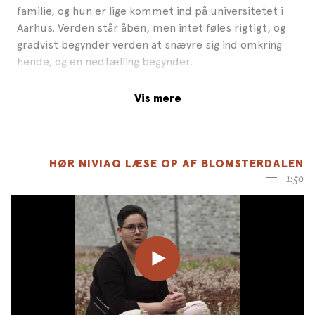
familie, og hun er lige kommet ind på universitetet i
Aarhus. Verden står åben, men intet føles rigtigt, og
gradvist begynder verden at snævre sig ind omkring
hende, og en nedtælling begynder.
Blomsterdalen
er en kuldslået og fandenivoldsk, men
Vis mere
også sorthumoristisk roman om kærlighed, venskab
og sorg – og om at være forkert i et samfund, hvor
ingen taler om de døde – skrevet af Niviaq
Korneliussen, en af Grønlands nye litterære stjerner.
HØR NIVIAQ LÆSE OP AF BLOMSTERDALEN
1:50