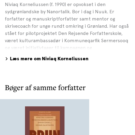
Niviaq Korneliussen (f. 1990) er opvokset i den
sydgrønlandske by Nanortalik. Bor i dag i Nuuk. Er
forfatter og manuskriptforfatter samt mentor og
skrivecoach for unge rundt omkring i Grønland. Har også
stået for pilotprojektet Den Rejsende Forfatterskole,
været kulturambassadør i Kommuneqarfik Sermersooq
og været initiativtager til kampagnen og
demonstrationerne i 12 grønlandske byer mod den høje
Læs mere om Niviaq Korneliussen
selvmordsrate i landet - Imminornerit : 0 : Selvmord.
Niviaq Korneliussen udgav sin første roman i 2014 -
HOMO sapienne, der fortalte fem unges historier om
køn, identitet og kærlighed i Nuuk. Den blev skrevet på
Bøger af samme forfatter
grønlandsk og derefter genskrevet af hende selv på
dansk. Begge udgaver er udkommet på forlaget Milik.
Med den tabubrydende og eksperimenterende roman
fik Niviaq Korneliussen sit store internationale
gennembrud. HOMO sapienne er således solgt til
udgivelse i indtil videre 12 lande. Bogen blev nomineret
til Nordisk Råds Litteraturpris og Politikens