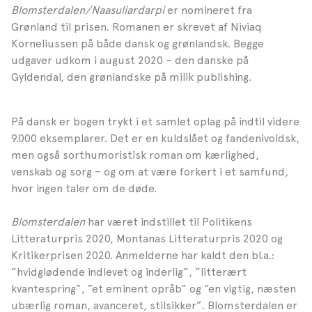
Blomsterdalen/Naasuliardarpi
er nomineret fra
Grønland til prisen. Romanen er skrevet af Niviaq
Korneliussen på både dansk og grønlandsk. Begge
udgaver udkom i august 2020 – den danske på
Gyldendal, den grønlandske på milik publishing.
På dansk er bogen trykt i et samlet oplag på indtil videre
9.000 eksemplarer. Det er en kuldslået og fandenivoldsk,
men også sorthumoristisk roman om kærlighed,
venskab og sorg – og om at være forkert i et samfund,
hvor ingen taler om de døde.
Blomsterdalen
har været indstillet til Politikens
Litteraturpris 2020, Montanas Litteraturpris 2020 og
Kritikerprisen 2020. Anmelderne har kaldt den bl.a.:
”hvidglødende indlevet og inderlig”, ”litterært
kvantespring”, ”et eminent opråb” og ”en vigtig, næsten
ubærlig roman, avanceret, stilsikker”. Blomsterdalen er