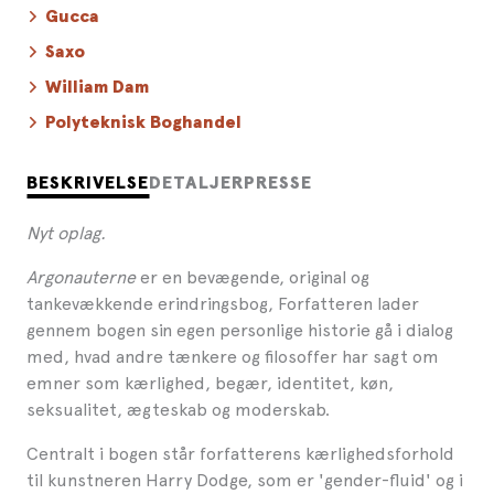
Gucca
Saxo
William Dam
Polyteknisk Boghandel
BESKRIVELSE
DETALJER
PRESSE
Nyt oplag.
Argonauterne
er en bevægende, original og
tankevækkende erindringsbog, Forfatteren lader
gennem bogen sin egen personlige historie gå i dialog
med, hvad andre tænkere og filosoffer har sagt om
emner som kærlighed, begær, identitet, køn,
seksualitet, ægteskab og moderskab.
Centralt i bogen står forfatterens kærlighedsforhold
til kunstneren Harry Dodge, som er 'gender-fluid' og i