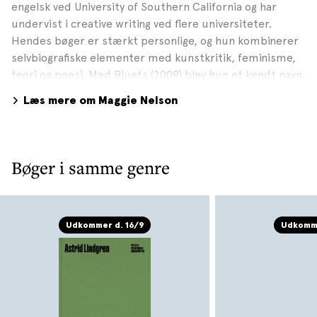
engelsk ved University of Southern California og har
undervist i creative writing ved flere universiteter.
Hendes bøger er stærkt personlige, og hun kombinerer
selvbiografiske elementer med kunstkritik, feminisme,
teori og poesi. Med Bluets (2009) blev hun et kendt navn
i hjemlandet, inden hun i 2015 slog igennem
Læs mere om Maggie Nelson
internationalt med den prisbelønnede Argonauterne (på
dansk i 2018), en stærkt personlig, genreblandende bog
om kærlighed, køn og begær.
Bøger i samme genre
Udkommer d. 16/9
Udkomme