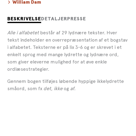
William Dam
BESKRIVELSE
DETALJER
PRESSE
Alle i alfabetet
består af 29 lydnære tekster. Hver
tekst indeholder en overrepræsentation af et bogstav
i alfabetet. Teksterne er på lix 3-6 og er skrevet i et
enkelt sprog med mange lydrette og lydnære ord,
som giver eleverne mulighed for at øve enkle
ordlæsestrategier.
Gennem bogen tilføjes løbende hyppige ikkelydrette
småord, som fx
det
,
ikke
og
af.