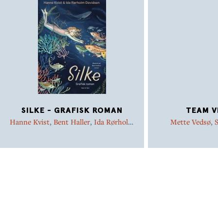
SILKE - GRAFISK ROMAN
TEAM V
Hanne Kvist
,
Bent Haller
,
Ida Rørholm
Mette Vedsø
,
S
Davidsen