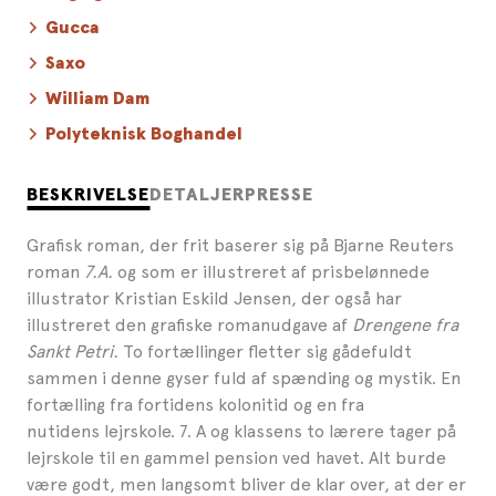
Gucca
Saxo
William Dam
Polyteknisk Boghandel
BESKRIVELSE
DETALJER
PRESSE
Grafisk roman, der frit baserer sig på Bjarne Reuters
roman
7.A.
og som er illustreret af prisbelønnede
illustrator Kristian Eskild Jensen, der også har
illustreret den grafiske romanudgave af
Drengene fra
Sankt Petri.
To fortællinger fletter sig gådefuldt
sammen i denne gyser fuld af spænding og mystik. En
fortælling fra fortidens kolonitid og en fra
nutidens lejrskole. 7. A og klassens to lærere tager på
lejrskole til en gammel pension ved havet. Alt burde
være godt, men langsomt bliver de klar over, at der er