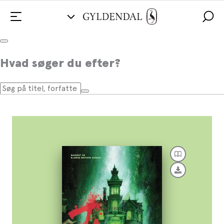
7. A Grafisk roman
Hvad søger du efter?
Af
Bjarne Reuter
,
Erik Barfoed