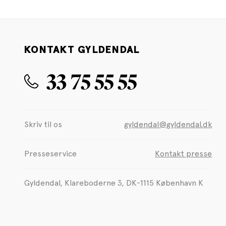
KONTAKT GYLDENDAL
33 75 55 55
Skriv til os
gyldendal@gyldendal.dk
Presseservice
Kontakt presse
Gyldendal, Klareboderne 3, DK-1115 København K