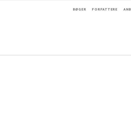
BØGER
FORFATTERE
ANB