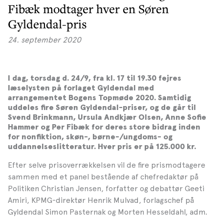
Fibæk modtager hver en Søren
Gyldendal-pris
24. september 2020
I dag, torsdag d. 24/9, fra kl. 17 til 19.30 fejres
læselysten på forlaget Gyldendal med
arrangementet Bogens Topmøde 2020. Samtidig
uddeles fire Søren Gyldendal-priser, og de går til
Svend Brinkmann, Ursula Andkjær Olsen, Anne Sofie
Hammer og Per Fibæk for deres store bidrag inden
for nonfiktion, skøn-, børne-/ungdoms- og
uddannelseslitteratur. Hver pris er på 125.000 kr.
Efter selve prisoverrækkelsen vil de fire prismodtagere
sammen med et panel bestående af chefredaktør på
Politiken Christian Jensen, forfatter og debattør Geeti
Amiri, KPMG-direktør Henrik Mulvad, forlagschef på
Gyldendal Simon Pasternak og Morten Hesseldahl, adm.