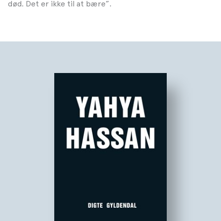
død. Det er ikke til at bære”.