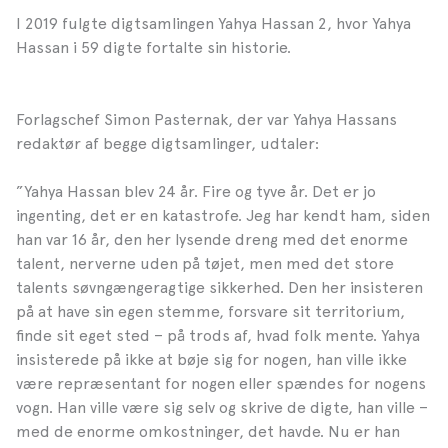
I 2019 fulgte digtsamlingen Yahya Hassan 2, hvor Yahya
Hassan i 59 digte fortalte sin historie.
Forlagschef Simon Pasternak, der var Yahya Hassans
redaktør af begge digtsamlinger, udtaler:
”Yahya Hassan blev 24 år. Fire og tyve år. Det er jo
ingenting, det er en katastrofe. Jeg har kendt ham, siden
han var 16 år, den her lysende dreng med det enorme
talent, nerverne uden på tøjet, men med det store
talents søvngængeragtige sikkerhed. Den her insisteren
på at have sin egen stemme, forsvare sit territorium,
finde sit eget sted – på trods af, hvad folk mente. Yahya
insisterede på ikke at bøje sig for nogen, han ville ikke
være repræsentant for nogen eller spændes for nogens
vogn. Han ville være sig selv og skrive de digte, han ville –
med de enorme omkostninger, det havde. Nu er han