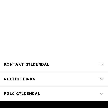
Pynchons tidligere romaner får plottet her en
traditionel forløsning komplet med en dramatisk
skudduel (tag ikke fejl af Doc: Under det langhårede
sandalklædte ydre gemmer sig en stålsat mesterskytte
og under trompetbuksernes svaj en revolver).
Krimigåden løses selv om det måske ikke står helt klart
hvad gåden egentlig er.
KONTAKT GYLDENDAL
NYTTIGE LINKS
FØLG GYLDENDAL