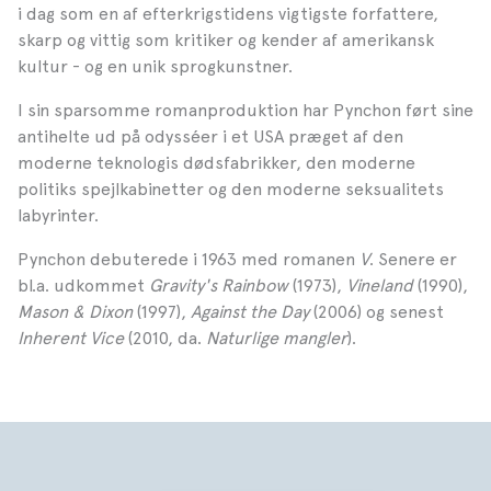
i dag som en af efterkrigstidens vigtigste forfattere,
skarp og vittig som kritiker og kender af amerikansk
kultur - og en unik sprogkunstner.
I sin sparsomme romanproduktion har Pynchon ført sine
antihelte ud på odysséer i et USA præget af den
moderne teknologis dødsfabrikker, den moderne
politiks spejlkabinetter og den moderne seksualitets
labyrinter.
Pynchon debuterede i 1963 med romanen
V
. Senere er
bl.a. udkommet
Gravity's Rainbow
(1973),
Vineland
(1990),
Mason & Dixon
(1997),
Against the Day
(2006) og senest
Inherent Vice
(2010, da.
Naturlige mangler
).