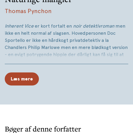
Thomas Pynchon
Inherent Vice
er kort fortalt en
noir detektivroman
men
ikke en helt normal af slagsen
.
Hovedpersonen Doc
Sportello er ikke en hårdkogt privatdetektiv a la
Chandlers Philip Marlowe men en mere blødkogt version
- en evigt potrygende hippie der dårligt kan få sig til at
kræve betaling for sine tjenester og for hvem lsd-
hallucinationer er lige så værdifulde spor som
fingeraftryk og vidneforklaringer.
Læs mere
Vi er i det sydlige Los Angeles i begyndelsen af 1970 i og
omkring den fiktive bydel Gordita Beach: en lille lomme
af modkultur som primært er befolket af surfere på
jagt efter den perfekte bølge og hippier på jagt efter
den perfekte joint.
Bøger af denne forfatter
I overensstemmelse med krimigenrens konventioner