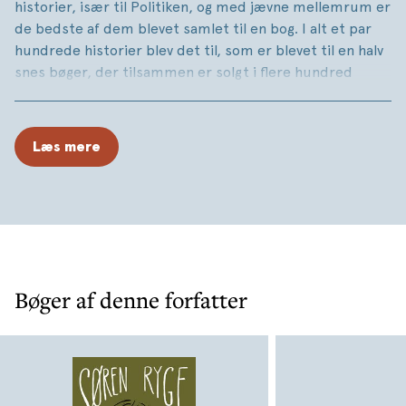
historier, især til Politiken, og med jævne mellemrum er
de bedste af dem blevet samlet til en bog. I alt et par
hundrede historier blev det til, som er blevet til en halv
snes bøger, der tilsammen er solgt i flere hundred
tusinde eksemplarer.
Nu er tiden inde til den store finale. Det bedste af det
Læs mere
bedste. Det er småt og stort, reportager og portrætter,
altid den ægte vare. Søren Ryge er ikke digter – han er
historiefortæller.
Og specielt til denne bog har Søren Ryge afsluttet sine
historier, hvor det er relevant. Hvad skete der med Pil
og med Julius og Smeden og alle de andre?
Bøger af denne forfatter