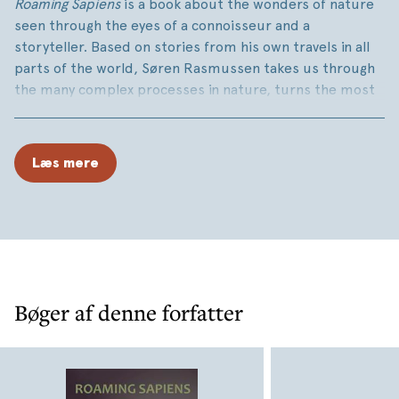
Roaming Sapiens
is a book about the wonders of nature
seen through the eyes of a connoisseur and a
storyteller. Based on stories from his own travels in all
parts of the world, Søren Rasmussen takes us through
the many complex processes in nature, turns the most
difficult topics into fascinating narratives that explain
how nature works, how it all started and how we, Homo
sapiens, fit into this puzzle. Biodiversity described and
Læs mere
explained with such empathy that it leaves the reader
with a feeling of deep respect and fascination, and not
least a better understanding of our own role in nature.
Bøger af denne forfatter