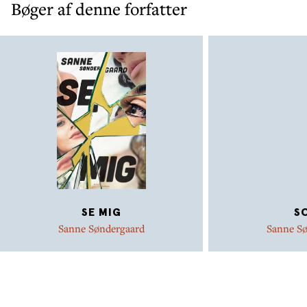
Bøger af denne forfatter
SE MIG
S
Sanne Søndergaard
Sanne S