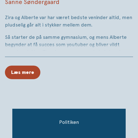
Sanne Søndergaard
Zira og Alberte var har været bedste veninder altid, men
pludselig går alt i stykker mellem dem.
Så starter de på samme gymnasium, og mens Alberte
begynder at få succes som youtuber og bliver vildt
populær, lukker Zira sig mere og mere inde i sig selv.
Men måske er alting ikke, som det ser ud i en video på
youtube.
Læs mere
En roman om status og selvhad. Om de mennesker, vi
har brug for, og de mennesker, vi gerne vil være – og
hvordan de to kan være svære at forene.
Politiken