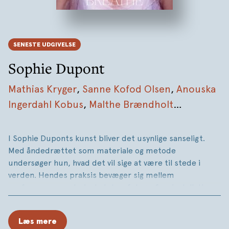
SENESTE UDGIVELSE
Sophie Dupont
Mathias Kryger
,
Sanne Kofod Olsen
,
Anouska
Ingerdahl Kobus
,
Malthe Brændholt
Sørensen
,
Alice Godwin
,
Julia Palmeirao
,
Vanini Belarmino
I Sophie Duponts kunst bliver det usynlige sanseligt.
Med åndedrættet som materiale og metode
undersøger hun, hvad det vil sige at være til stede i
verden. Hendes praksis bevæger sig mellem
performance, maleri, skulptur, fotografi og installation
og tager udgangspunkt i kroppen som både sansende og
handlende – som målestok for tid, som sted for erfaring
Læs mere
og som grundlag for relation.