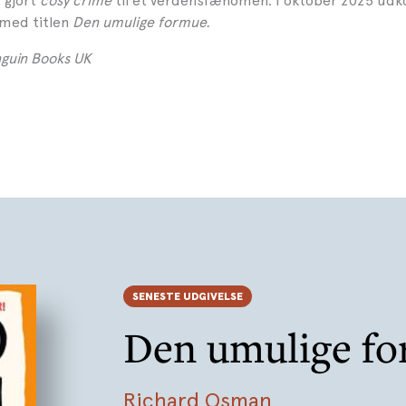
r gjort
cosy crime
til et verdensfænomen. I oktober 2025 ud
 med titlen
Den umulige formue.
nguin Books UK
SENESTE UDGIVELSE
Den umulige f
Richard Osman