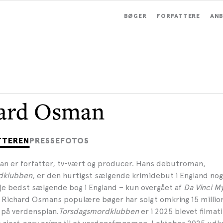
BØGER
FORFATTERE
ANB
ard Osman
TTEREN
PRESSEFOTOS
n er forfatter, tv-vært og producer. Hans debutroman,
dklubben
, er den hurtigst sælgende krimidebut i England nog
je bedst sælgende bog i England – kun overgået af
Da Vinci My
. Richard Osmans populære bøger har solgt omkring 15 millio
på verdensplan.
Torsdagsmordklubben
er i 2025 blevet filmat