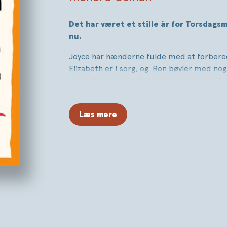
Det har været et stille år for Torsdags
nu.
Joyce har hænderne fulde med at forbered
Elizabeth er i sorg, og Ron bøvler med no
mens Ibrahim stadig har gang i et terapifo
yndlingsforbryder.
Men da én af bryllupsgæsterne kommer i e
Læs mere
igen gru og død lige om hjørnet. En skrupp
midler for at få fat i en mystisk, ubrydelig
og endnu en gang må vores fire rævesnu ven
kapløb med tiden.
Kan de nå at løse mysteriet – og forhindr
Den umulige formue
er den femte krimi i 
TORSDAGSMORDKLUBBEN, der er solgt i fle