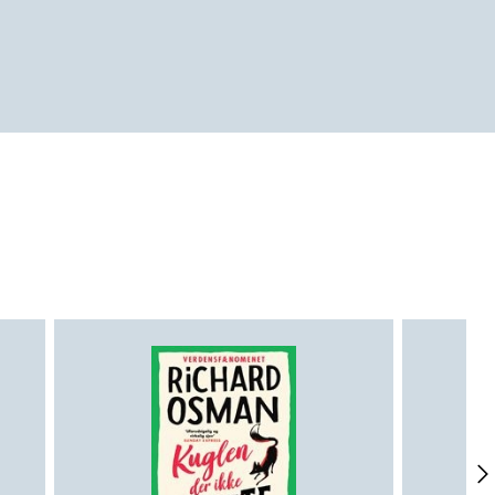
rgfilm her!”