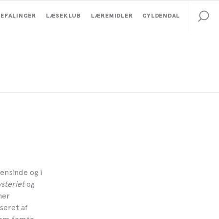
EFALINGER
LÆSEKLUB
LÆREMIDLER
GYLDENDAL
ensinde og i
steriet
og
ner
iseret af