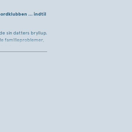
mordklubben … indtil
e sin datters bryllup.
gle familieproblemer,
rløb for sin
n knibe, venter der
elløs skurk skyr ingen
 kode. Farerne lurer,
ner kaste sig ud i et
e et mord?
serien
re end 10 mio.