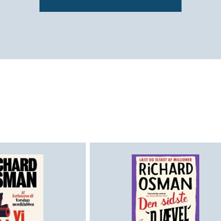
”Der er så afgjort stof til en herlig Spielbe
–
Bogblogger.dk
”En gribende læseoplevelse”
–
Sunday Times
”En af årets bedste bøger”
–
Daily Express
”En morsom og gribende fortælling”
–
Daily Telegraph
”En af årets herligste romaner”
–
Daily Mirror