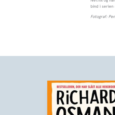
Netflix og ha
bind i serien
Fotograf: Pe