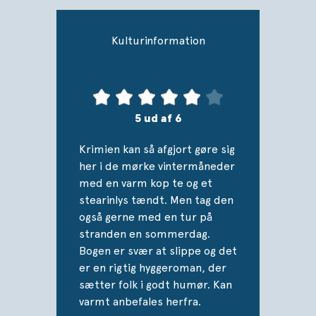
eksemplarer og har gjort
cosy crime
til e
Kulturinformation
Pressen skrev om bøgerne i serien
Tors
”En guddommeligt vittigt underspillet stil
*****
–
Jyllands-Posten
5 ud af 6
”Vittig, rørende og skøn puslespilskrimi.”
Krimien kan så afgjort gøre sig
–
Vild med krimi
her i de mørke vintermåneder
med en varm kop te og et
”Lige til at lægge på natbordet”
stearinlys tændt. Men tag den
**** –
Politiken
også gerne med en tur på
stranden en sommerdag.
”Man klukler konstant”
Bogen er svær at slippe og det
**** –
Jyllands-Posten
er en rigtig hyggeroman, der
”Morsom og underholdende”
sætter folk i godt humør. Kan
**** –
Bogrummet
varmt anbefales herfra.