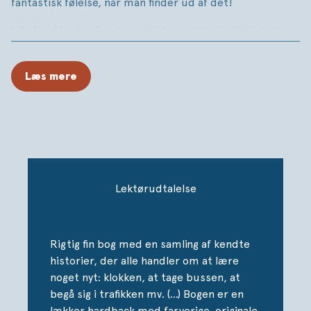
fantastisk følelse, når man finder ud af det!
I
Se hvad jeg kan!
er der god hjælp at hente til det store
børnehavebarn eller barnet, der lige er startet i skole.
Sammen med historier om fx Jakob og Joakim og Villads
Læs mere
fra Valby er bogen fuld af sjov og let tilgængelig læring
om alle mulige emner lige fra at lære klokken til skøre
ordsprog.
Lektørudtalelse
Rigtig fin bog med en samling af kendte
historier, der alle handler om at lære
noget nyt: klokken, at tage bussen, at
begå sig i trafikken mv. (...) Bogen er en
lækker hardback med farverige, originale