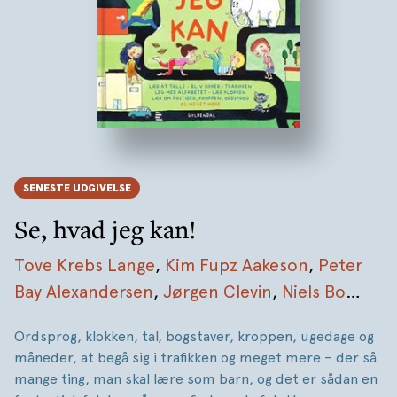
SENESTE UDGIVELSE
Se, hvad jeg kan!
Tove Krebs Lange
,
Kim Fupz Aakeson
,
Peter
Bay Alexandersen
,
Jørgen Clevin
,
Niels Bo
Bojesen
,
Marianne Iben Hansen
,
Dina Gellert
,
Ordsprog, klokken, tal, bogstaver, kroppen, ugedage og
Anne Sofie Hammer
,
Bente Bech
måneder, at begå sig i trafikken og meget mere – der så
mange ting, man skal lære som barn, og det er sådan en