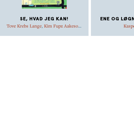
SE, HVAD JEG KAN!
ENE OG LØG
Tove Krebs Lange
,
Kim Fupz Aakeson
,
Kasp
Peter Bay Alexandersen
,
Jørgen Clevin
,
Niels Bo Bojesen
,
Marianne Iben
Hansen
,
Dina Gellert
,
Anne Sofie
Hammer
,
Bente Bech