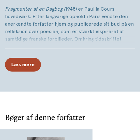
Fragmenter af en Dagbog (
1948)
er Paul la Cours
hovedværk. Efter langvarige ophold i Paris vendte den
anerkendte forfatter hjem og publicerede sit bud på en
refleksion over poesien, som er stærkt inspireret af
samtidige franske forbilleder. Omkring tidsskriftet
Heretica
og i kritikeren Jens Kruuse fandt la Cour sine
allierede, som støttede op om hans store ambitioner på
poesiens vegne. Fra de første numre af
Heretica
i 1948,
Læs mere
hvor en del af værket først blev offentliggjort, til
bogudgivelsen samme år var
Fragmenter af en Dagbog
en momentan succes. Den står tilbage som det centrale
udsagn fra efterkrigstidens litterære debat i Danmark.
Værket er ikke blot af historisk interesse, men har
inspireret mange senere udgivelser om
Bøger af denne forfatter
skønlitteraturens mål og midler. De centrale spørgsmål,
der stilles, er så gamle som litteraturen selv: Hvilken
rolle spiller litteraturen for mennesket? Hvad