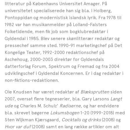
litteratur på Københavns Universitet Amager. På
universitetet specialiserede han sig bl.a. i Holberg,
Pontoppidan og modernistisk islandsk lyrik. Fra 1978 til
1982 var han musikanmelder på Lolland-Falsters
Folketidende, men fik job som bogklubredaktør i
Gyldendal i 1985. Blev senere skønlitterær redaktør og
pressechef samme sted. 1990-91 marketingchef på Det
Kongelige Teater, 1992-2000 redaktionschef på
Aschehoug, 2000-2003 direktør for Gyldendals
datterforlag Forum, Spektrum og Fremad og fra 2004
udviklingschef i Gyldendal Koncernen. Er i dag redaktør i
non-fiktions-redaktionen.
Ole Knudsen har været redaktør af
Blæksprutten
siden
2007, oversat flere tegneserier, bl.a. Gary Larsons
Langt
ude
og Charles M. Schulz'
Radiserne
, og har endvidere
bl.a. skrevet bøgerne
Lokumsbogen
1-20 (1999-2018) med
Sten Wijkman Kjærsgaard,
Cocktails og drinks
(2008) og
Hvor var du?
(2008) samt en lang række artikler om alt