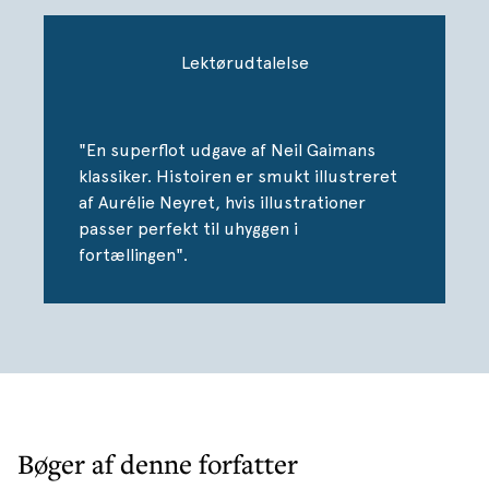
Pressen skrev bl.a. om bogen:
Lektørudtalelse
»Oh, at skulle læse
Coraline
for første gang! … Her er en
glædelig, gysende angelsaksisk fantasi om at stå på egne
ben og mærke verden for fuld forældreløs styrke. Et
"En superflot udgave af Neil Gaimans
magisk værk!«
klassiker. Histoiren er smukt illustreret
***** - Steffen Larsen, Politiken
af Aurélie Neyret, hvis illustrationer
passer perfekt til uhyggen i
fortællingen".
Bøger af denne forfatter