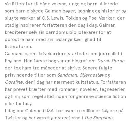
sin litteratur til både voksne, unge og børn. Allerede
som barn elskede Gaiman bøger, læsning og historier og
slugte værker af C.S. Lewis, Tolkien og Poe. Værker, der
stadig inspirerer forfatteren den dag i dag. Gaiman
krediterer selv sin barndoms bibliotekarer for at
opfostre ham med sin livslange kærlighed til
litteraturen.
Gaimans egen skrivekarriere startede som journalist i
England. Han første bog var en biografi om
Duran Duran
,
der tog ham tre måneder at skrive. Senere fulgte
prisvindende titler som
Sandman, Stjernestøv
og
Coraline
, der i dag har nærmest kultstatus. Forfatteren
har prøvet kræfter med romaner, noveller, tegneserier
og film; som regel altid inden for genrene science fiction
eller fantasy.
I dag bor Gaiman i USA, har over to millioner følgere på
Twitter og har været gæstestjerne i
The Simpsons
.