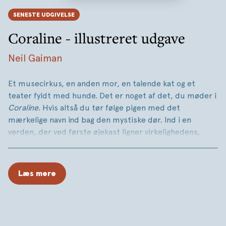
SENESTE UDGIVELSE
Coraline - illustreret udgave
Neil Gaiman
Et musecirkus, en anden mor, en talende kat og et
teater fyldt med hunde. Det er noget af det, du møder i
Coraline
. Hvis altså du tør følge pigen med det
mærkelige navn ind bag den mystiske dør. Ind i en
verden, der ved første øjekast ligner virkelighedens,
men tag ikke fejl!
Coraline
er eventyr og gys, som river dig med fra første
Læs mere
side.
Den moderne klassiker er nu blevet illustreret på
fineste vis af den franske illustrator Aurélie Neyret, der
fanger stemningen i bogen lige på kornet.