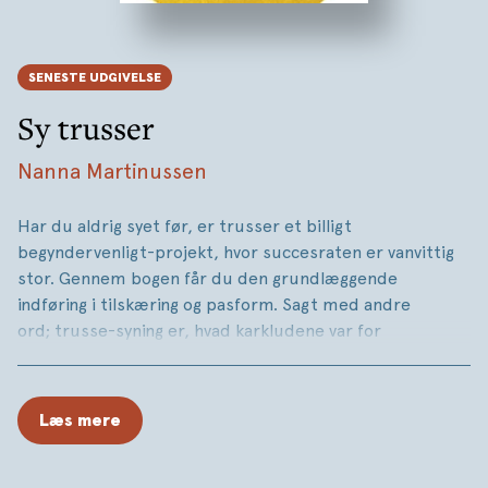
SENESTE UDGIVELSE
Sy trusser
Nanna Martinussen
Har du aldrig syet før, er trusser et billigt
begyndervenligt-projekt, hvor succesraten er vanvittig
stor. Gennem bogen får du den grundlæggende
indføring i tilskæring og pasform. Sagt med andre
ord; trusse-syning er, hvad karkludene var for
hækling/strik.
SY TRUSSER rummer 20 sy-mønstre, der kan varieres,
Læs mere
personliggøres og pyntes i en uendelighed. Step-by-step
tegninger lærer dig om mønsterkonstruktion og at se
med nye øjne på din krop, for trusser er et lille ting med