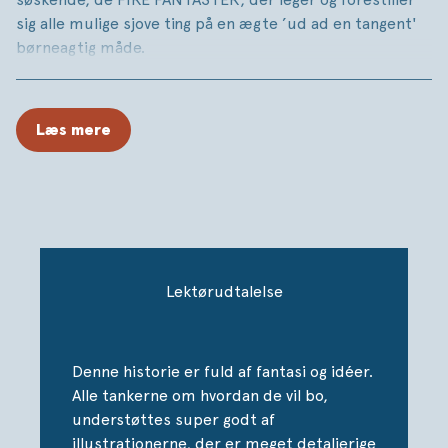
sig alle mulige sjove ting på en ægte ’ud ad en tangent'
børneagtig måde.
De FIRE FANTASTER fantaserer om, hvordan de ville bo,
hvis de bare HELT selv kunne bestemme. Det kommer
Læs mere
der nogle ret vanvittige og totalt børneagtige
boligfantasier ud af. Blandt andet et hus fyldt med
ænder, som er et godt eksempel på, at børn og voksne
IKKE har de samme boligpræferencer …
Lektørudtalelse
Denne historie er fuld af fantasi og idéer.
Alle tankerne om hvordan de vil bo,
understøttes super godt af
illustrationerne, der er meget detaljerige