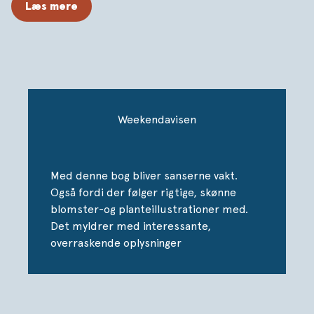
Læs mere
Planternes manifest
får de oprejsning, og vi får
fascinerende indsigt i, hvor særlige, sansende og
avancerede, de er. Vi møder alt fra verdens ældste
plante og den allermindste plante til nogle af de fineste
og smukkeste planter til nogle af dem, der stinker og
kan lamme os eller overtage haven. Alt fra skvalderkål og
mælkebøtte til neptungræs, rødtræ, kæmpeåkande og
Weekendavisen
bananpalmen, som måske var det træ, Adam og Eva
spiste af i Edens Have. Planter lever i en anden tid, de er
meget langsomme, hvilket får nogle til at tro de er
Med denne bog bliver sanserne vakt.
halvdøde – man siger jo, at man er som en grøntsag. Ikke
Også fordi der følger rigtige, skønne
desto mindre kan planter slå ihjel, og de kan
blomster-og planteillustrationer med.
kommunikere på overraskende vis. Man vil aldrig se på
Det myldrer med interessante,
planter på samme måde efter at have læst
Planternes
overraskende oplysninger
manifest
. Michael Broberg Palmgren er fagmanden, der
formidler, så alle kan være med, og Anders Lund Madsen
sætter scenen og stiller sjove og relevante spørgsmål.
Bogen er smukt illustreret med hovedsageligt gamle