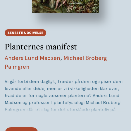
SENESTE UDGIVELSE
Planternes manifest
Anders Lund Madsen
,
Michael Broberg
Palmgren
Vi går forbi dem dagligt, træder på dem og spiser dem
levende eller døde, men er vi i virkeligheden klar over,
hvad de er for nogle væsener planterne? Anders Lund
Madsen og professor i plantefysiologi Michael Broberg
Palmgren slår et slag for det storslåede planteliv på
Jorden og introducerer os for ca. 40 af de mest
fascinerende og fedeste planter fra nær og fjern.
Historisk har de stået i skyggen af dyreriget, men i