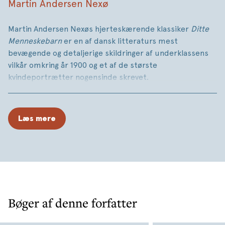
Martin Andersen Nexø
Martin Andersen Nexøs hjerteskærende klassiker
Ditte
Menneskebarn
er en af dansk litteraturs mest
bevægende og detaljerige skildringer af underklassens
vilkår omkring år 1900 og et af de største
kvindeportrætter nogensinde skrevet.
Det er beretningen om det uønskede fattigbarn Dittes
opvækst i samfundets nederste sociale lag, hvor hendes
Læs mere
hjælpsomhed bliver misbrugt og udnyttet gennem hele
hendes liv. Den eviggyldige historie om undertrykkelse,
nød, elendighed, klassekamp, livsvilje og ægte godhed.
Bøger af denne forfatter