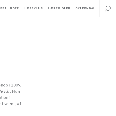
EFALINGER
LÆSEKLUB
LÆREMIDLER
GYLDENDAL
hop i 2009.
e Får
. Hun
tion i
tive miljø i