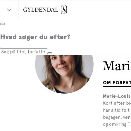
Hvad søger du efter?
Mari
OM FORFA
Marie-Louis
Kort efter b
har altid føl
bagagen, vend
og omkring T