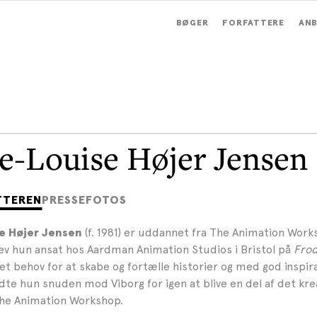
BØGER
FORFATTERE
ANB
e-Louise Højer Jensen
TTEREN
PRESSEFOTOS
(f. 1981) er uddannet fra The Animation Works
e Højer Jensen
lev hun ansat hos Aardman Animation Studios i Bristol på
Frod
t et behov for at skabe og fortælle historier og med god inspira
te hun snuden mod Viborg for igen at blive en del af det krea
he Animation Workshop.