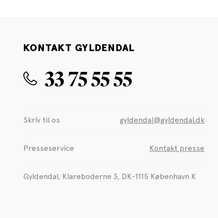
KONTAKT GYLDENDAL
33 75 55 55
Skriv til os
gyldendal@gyldendal.dk
Presseservice
Kontakt presse
Gyldendal, Klareboderne 3, DK-1115 København K