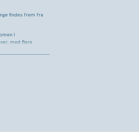
nge findes frem fra
nomen i
ver, med flere
tekster og søde og
gså nodesats til alle
 de animerede
 allerbedst – for børn