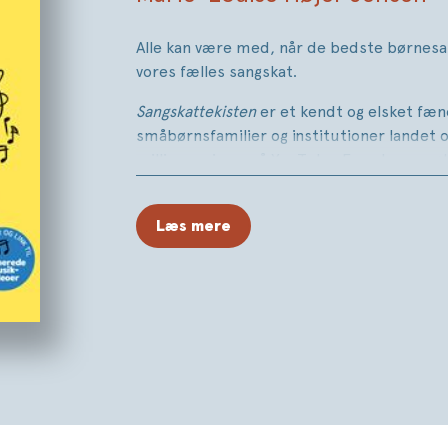
Alle kan være med, når de bedste børnesa
vores fælles sangskat.
Sangskattekisten
er et kendt og elsket fæ
småbørnsfamilier og institutioner landet o
millioner views på YouTube. Foruden sang
farverige illustrationer indeholder bogen o
sange samt QR-koder med direkte link til
Læs mere
indspilninger.
Sangskattekisten
er fællessang, når den er
og voksne i alle aldre.