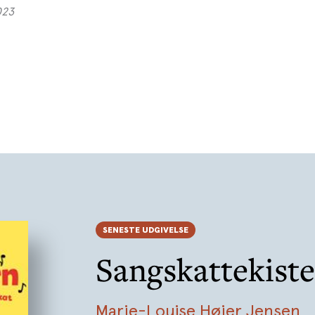
023
SENESTE UDGIVELSE
Sangskattekist
Marie-Louise Højer Jensen