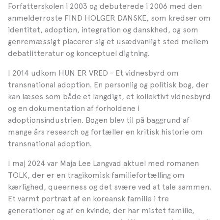
Forfatterskolen i 2003 og debuterede i 2006 med den
anmelderroste FIND HOLGER DANSKE, som kredser om
identitet, adoption, integration og danskhed, og som
genremæssigt placerer sig et usædvanligt sted mellem
debatlitteratur og konceptuel digtning.
I 2014 udkom HUN ER VRED - Et vidnesbyrd om
transnational adoption. En personlig og politisk bog, der
kan læses som både et langdigt, et kollektivt vidnesbyrd
og en dokumentation af forholdene i
adoptionsindustrien. Bogen blev til på baggrund af
mange års research og fortæller en kritisk historie om
transnational adoption.
I maj 2024 var Maja Lee Langvad aktuel med romanen
TOLK, der er en tragikomisk familiefortælling om
kærlighed, queerness og det svære ved at tale sammen.
Et varmt portræt af en koreansk familie i tre
generationer og af en kvinde, der har mistet familie,