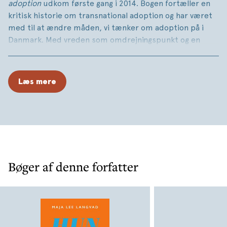
adoption
udkom første gang i 2014. Bogen fortæller en
kritisk historie om transnational adoption og har været
med til at ændre måden, vi tænker om adoption på i
Danmark. Med vreden som omdrejningspunkt og en
befriende, underspillet humor tegner Maja Lee Langvad
et portræt af en adopteret – eller flere – og af et
adoptionskritisk miljø i Sydkorea. Det er en dybt
Læs mere
personlig og politisk bog om slægtskab, race, køn og
global ulighed. Et stort og originalt værk, der både
kan læses som et digt, et vidnesbyrd og et stykke
dokumentation af adoptionsindustrien.
Bøger af denne forfatter