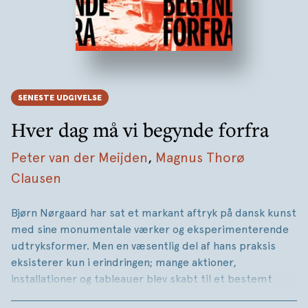
SENESTE UDGIVELSE
Hver dag må vi begynde forfra
Peter van der Meijden
,
Magnus Thorø
Clausen
Bjørn Nørgaard har sat et markant aftryk på dansk kunst
med sine monumentale værker og eksperimenterende
udtryksformer. Men en væsentlig del af hans praksis
eksisterer kun i erindringen; mange aktioner,
installationer og tableauer blev skabt til et bestemt
sted og øjeblik, for eksempel
Børsaktionen
i 1969 og