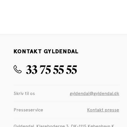
KONTAKT GYLDENDAL
33 75 55 55
Skriv til os
gyldendal@gyldendal.dk
Presseservice
Kontakt presse
Gyldendal, Klareboderne 3, DK-1115 København K