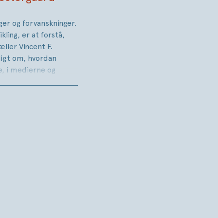
er og forvanskninger.
ling, er at forstå,
ller Vincent F.
ligt om, hvordan
 i medierne og
 demokrati, i hvilket
nger som grundlag for