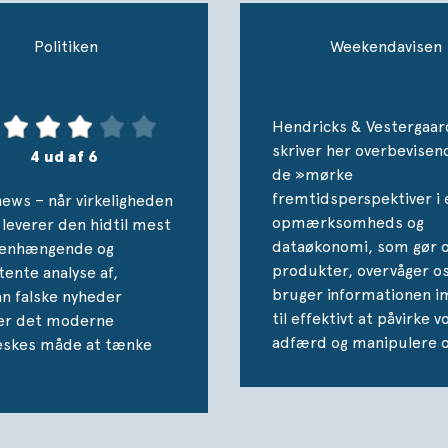
Politiken
Weekendavisen
Hendricks & Vestergaar
skriver her overbevise
4 ud af 6
de »mørke
fremtidsperspektiver i 
news – når virkeligheden
opmærksomheds og
 leverer den hidtil mest
dataøkonomi, som gør os
nhængende og
produkter, overvåger o
tente analyse af,
bruger informationen i
n falske nyheder
til effektivt at påvirke v
ker det moderne
adfærd og manipulere o
skes måde at tænke