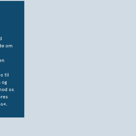
d
nde om
en
 til
s og
mod os
ores
s«.