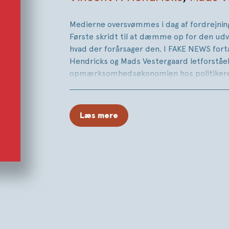
Medierne oversvømmes i dag af fordrejning
Første skridt til at dæmme op for den udvik
hvad der forårsager den. I FAKE NEWS fortæ
Hendricks og Mads Vestergaard letforståe
opmærksomhedsøkonomien hos politikere,
blandt borgere kan føre til et postfaktuelt
eventyrlige historier erstatter kendsgerni
politisk debat og lovgivning.
Læs mere