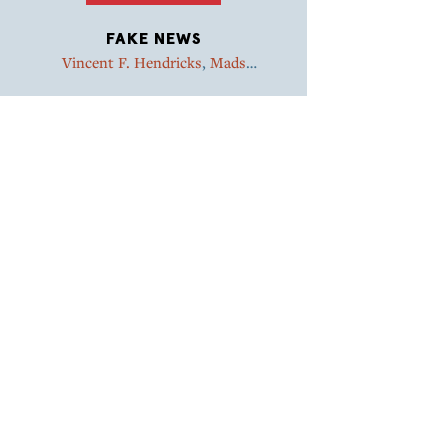
FAKE NEWS
Vincent F. Hendricks
,
Mads
Vestergaard