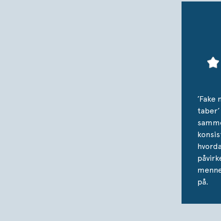
’Fake 
taber’
samme
konsis
hvorda
påvir
menne
på.