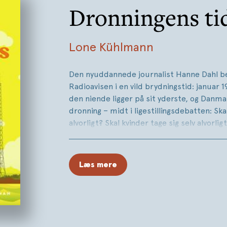
Dronningens ti
Lone Kühlmann
Den nyuddannede journalist Hanne Dahl b
Radioavisen i en vild brydningstid: januar 
den niende ligger på sit yderste, og Danma
dronning – midt i ligestillingsdebatten: Ska
alvorligt? Skal kvinder tage sig selv alvorlig
Hanne dækker tidens store diskussioner o
medlemskab af EF og drømmer om at nær
Læs mere
internationale begivenheder: krigen i Viet
Mellemøsten og terroren i Europa, som h
pludselig kommer alt for tæt på.
Hurtigt opdager Hanne, at hun må vælge s