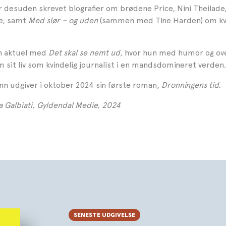
r desuden skrevet biografier om brødene Price, Nini Theilade,
e, samt
Med slør – og uden
(sammen med Tine Harden) om kvi
un aktuel med
Det skal se nemt ud,
hvor hun
med humor og ov
 sit liv som kvindelig journalist i en mandsdomineret verden.
n udgiver i oktober 2024 sin første roman,
Dronningens tid.
a Galbiati, Gyldendal Medie, 2024
SENESTE UDGIVELSE