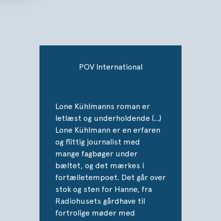
allierede for at slå igennem, men journali
forandring, og det kan ikke gå stærkt nok
kvindelige kolleger. De vil ikke vælge melle
kærlighed. De vil have det hele.
Men det får man ikke gratis.
POV International
Med
Dronningens tid
er journalist og forf
aktuel med sin første roman.
Lone Kühlmanns roman er
letlæst og underholdende (…)
Lone Kühlmann er en erfaren
og flittig journalist med
mange fagbøger under
bæltet, og det mærkes i
fortælletempoet. Det går over
stok og sten for Hanne, fra
Radiohusets gårdhave til
fortrolige møder med