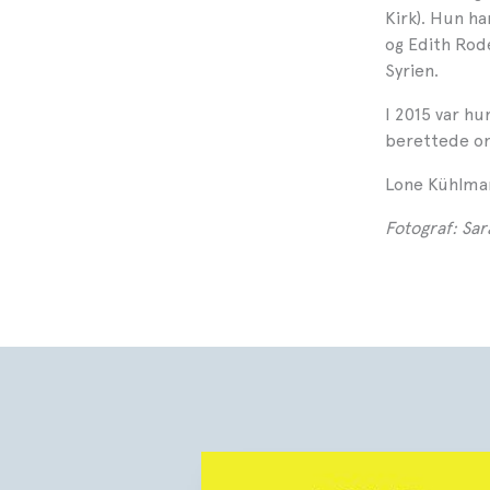
Kirk). Hun ha
og Edith Rod
Syrien.
I 2015 var h
berettede om
Lone Kühlman
Fotograf: Sar