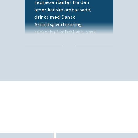
repræsentanter fra den
amerikanske ambassade,
drinks med Dansk
Arbejdsgiverforening,
rengøring i kollektivet, snak
med veninderne og mere eller
mindre konstante
overvejelser om mændene i
hendes liv. (…) sproget flyder
let med mange replikskift.
Forfatteren deler gavmildt
detaljer fra 70'ernes
tidsbillede (…) Hvis man leder
efter en letlæst bog om livet
som ung journalist i de vilde
70'ere, vil mange læsere finde
den underholdende og kunne
genkende sig selv i den unge
Hanne og hendes entre på