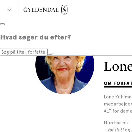
Hvad søger du efter?
Lon
OM FORFA
Lone Kühlmann
medarbejder 
ALT for dame
Hun har bl.a
– fat det!
og