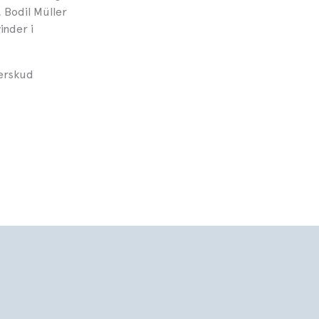
 Bodil Müller
nder i
erskud