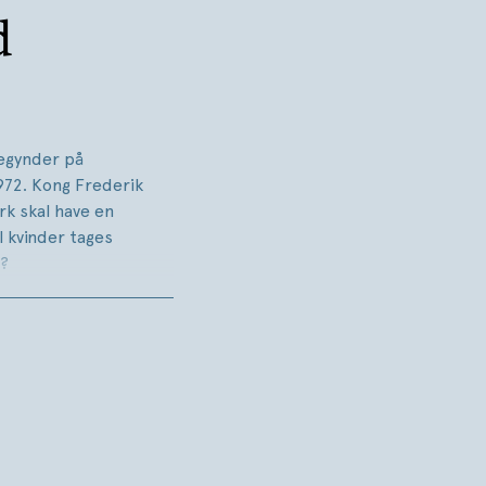
d
egynder på
1972. Kong Frederik
rk skal have en
l kvinder tages
t?
m fri abort og
me sig de
nam, uroen i
endes veninde
ine kampe og sine