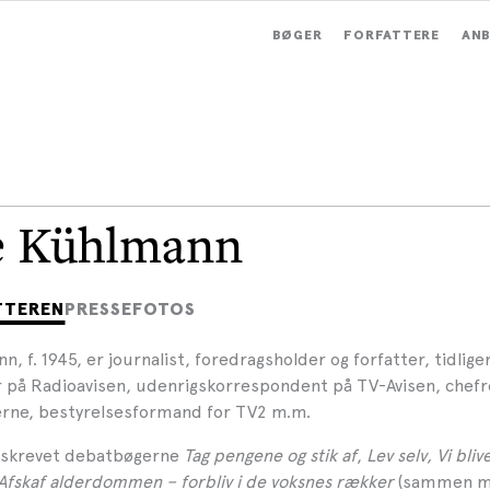
BØGER
FORFATTERE
ANB
e Kühlmann
TTEREN
PRESSEFOTOS
, f. 1945, er journalist, foredragsholder og forfatter, tidlige
på Radioavisen, udenrigskorrespondent på TV-Avisen, chefr
rne, bestyrelsesformand for TV2 m.m.
. skrevet debatbøgerne
Tag pengene og stik af
,
Lev selv,
Vi bliv
Afskaf alderdommen – forbliv i de voksnes rækker
(sammen m