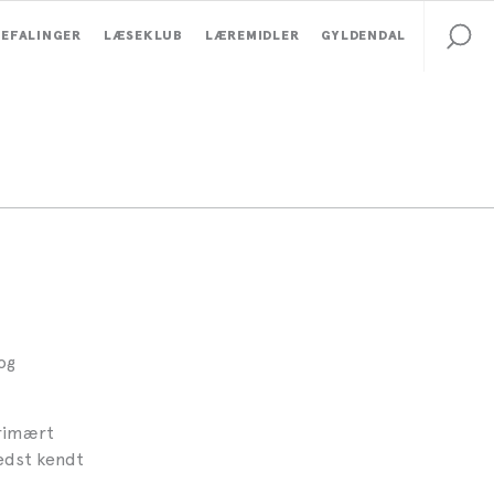
EFALINGER
LÆSEKLUB
LÆREMIDLER
GYLDENDAL
 og
rimært
edst kendt