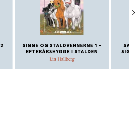
 2
SIGGE OG STALDVENNERNE 1 -
SAM 
EFTERÅRSHYGGE I STALDEN
SIGGE
Lin Hallberg