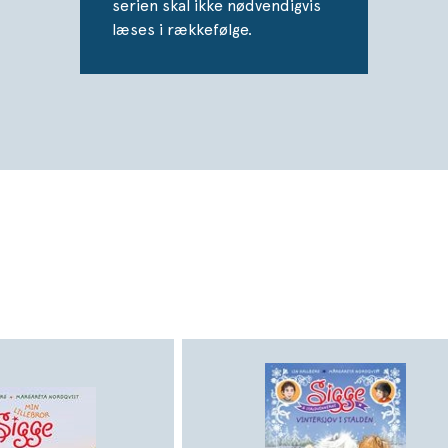
serien skal ikke nødvendigvis
læses i rækkefølge.