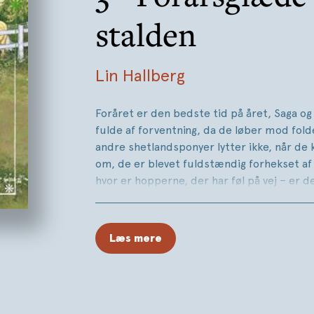
stalden
Lin Hallberg
Foråret er den bedste tid på året, Saga o
fulde af forventning, da de løber mod fold
andre shetlandsponyer lytter ikke, når de 
om, de er blevet fuldstændig forhekset af
hvor er hopperne, der har føl på vej – er 
allerede?
"Forårsdrømme i stalden" er den tredje se
Læs mere
Hallbergs hyggelige og letlæselige serie 
Sigge og de andre staldkammerater.