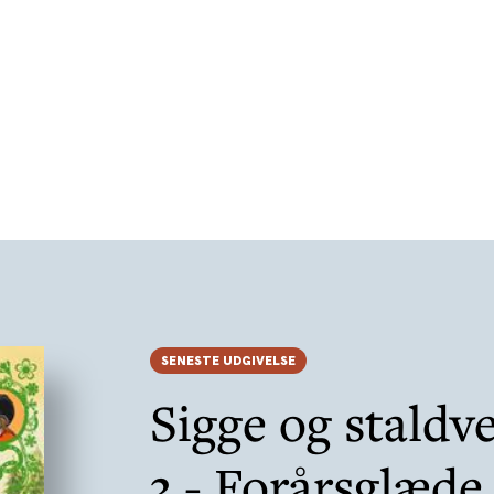
SENESTE UDGIVELSE
Sigge og staldv
3 - Forårsglæde 