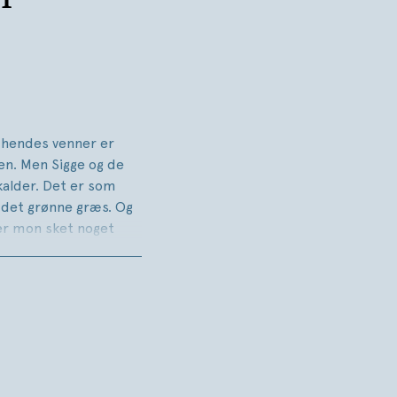
g hendes venner er
en. Men Sigge og de
kalder. Det er som
 det grønne græs. Og
der mon sket noget
lvstændige bog i Lin
om shetlandsponyen