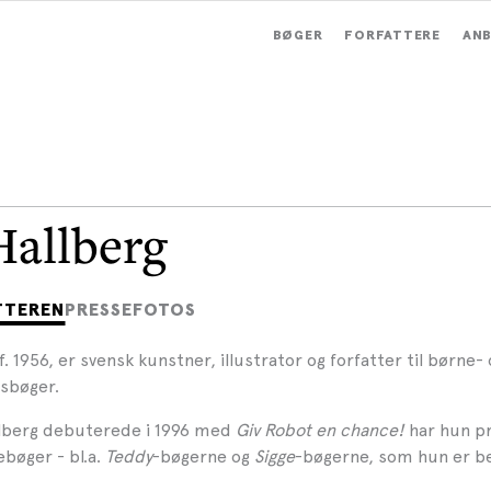
BØGER
FORFATTERE
ANB
Hallberg
TTEREN
PRESSEFOTOS
 f. 1956, er svensk kunstner, illustrator og forfatter til børne-
sbøger.
llberg debuterede i 1996 med
Giv Robot en chance!
har hun p
bøger - bl.a.
Teddy
-bøgerne og
Sigge
-bøgerne, som hun er b