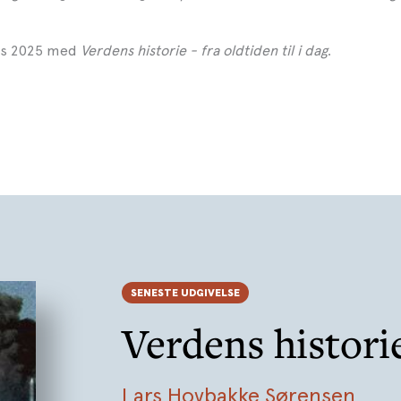
rts 2025 med
Verdens historie - fra oldtiden til i dag
.
SENESTE UDGIVELSE
Verdens histori
Lars Hovbakke Sørensen