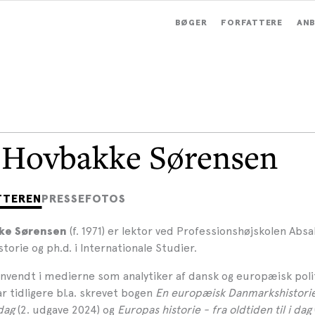
BØGER
FORFATTERE
ANB
 Hovbakke Sørensen
TTEREN
PRESSEFOTOS
(f. 1971) er lektor ved Professionshøjskolen Absa
ke Sørensen
istorie og ph.d. i Internationale Studier.
anvendt i medierne som analytiker af dansk og europæisk poli
ar tidligere bl.a. skrevet bogen
En europæisk Danmarkshistorie
 dag
(2. udgave 2024) og
Europas historie - fra oldtiden til i dag