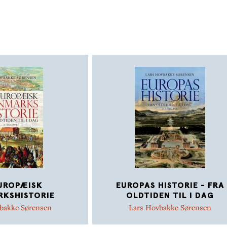
Gennem historien har verdensdelenes indf
forhold haft mange former og retninger. E
naturligvis ikke kunne rumme eller komme i
alle landes og samfunds historie til alle ti
også netop at skildre de lange linjer i verd
bestemt perspektiv og at forklare de væsen
og ligheder imellem udviklingen i de forske
Derfor vil man igennem bogen vende tilba
områder og kulturer for at følge dem kro
historien og dens brydningstider og forand
også være en variation i bogens fortællem
fortællingen på nogle stræk må begrænse
mere fragmentarisk, men på andre stræk f
forløb eller vendepunkt mere ud.
UROPÆISK
EUROPAS HISTORIE - FRA
KSHISTORIE
OLDTIDEN TIL I DAG
bakke Sørensen
Lars Hovbakke Sørensen