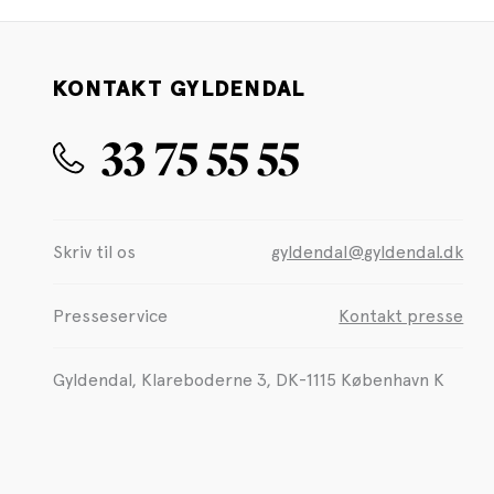
KONTAKT GYLDENDAL
33 75 55 55
Skriv til os
gyldendal@gyldendal.dk
Presseservice
Kontakt presse
Gyldendal, Klareboderne 3, DK-1115 København K