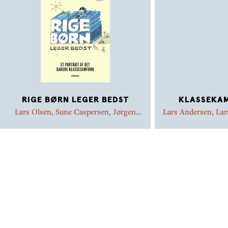
RIGE BØRN LEGER BEDST
KLASSEKAM
Lars Olsen
,
Sune Caspersen
,
Jørgen
Lars Andersen
,
Lar
Goul Andersen
,
Lars Andersen
,
Niels
Andersen
,
Ni
Ploug
Enevolds