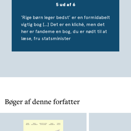
Gennem data og egne journalistiske reportager zoomer
5 ud af 6
bogen ind på forskellene i Danmark. Vi ser på de sociale
klasser og på bydelene før og nu. Vi kommer tæt helt
’Rige børn leger bedst’ er en formidabelt
tæt på indbyggernes holdninger, kultur og
vigtig bog […] Det er en kliché, men det
sundhedstilstand og får dermed tegnet et billede af de
her er fandeme en bog, du er nødt til at
forskelle – økonomisk, geografisk og holdningsmæssigt –
læse, fru statsminister
der præger vores land.
Bøger af denne forfatter