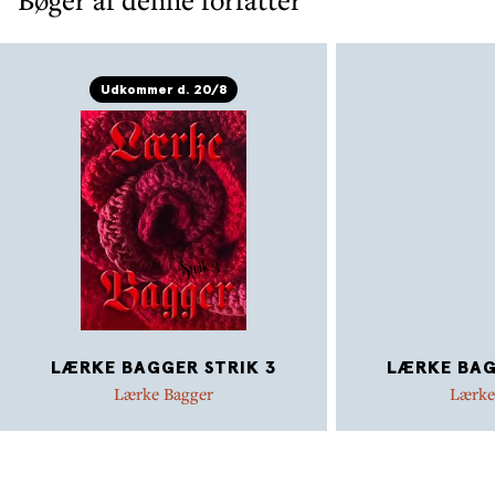
elske sig selv højere og livet mere.
Udkommer d. 20/8
LÆRKE BAGGER STRIK 3
LÆRKE BAG
Lærke Bagger
Lærke