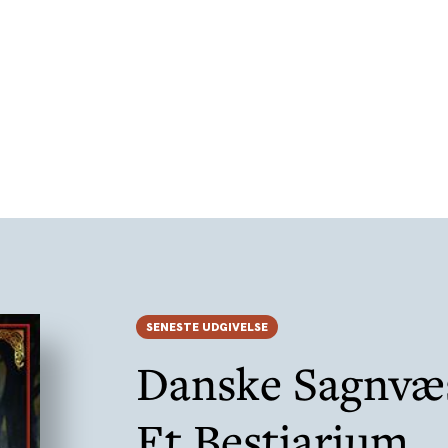
SENESTE UDGIVELSE
Danske Sagnvæs
Et Bestiarium