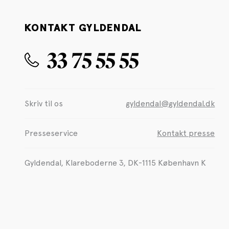
KONTAKT GYLDENDAL
33 75 55 55
Skriv til os
gyldendal@gyldendal.dk
Presseservice
Kontakt presse
Gyldendal, Klareboderne 3, DK-1115 København K