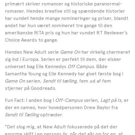
primært skriver romancer og historiske paranormal-
romaner. Hendes kreative stil og spændende historier
har vundet hende mange nomineringer og priser, blandt
andet har hun været nomineret tre gange til den
amerikanske RITA pris og hun har vundet RT Reviewer’s
Choice Awards to gange.
Hendes New Adult serie
Game On
har virkelig charmeret
sig ind i Europa. Serien er perfekt til dem, der elsker
universet bag Elle Kennedys
Off Campus
. Både
Samantha Young og Elle Kennedy har givet første bog i
Game On
serien,
Sendt til tælling,
fem ud af fem
stjerner på Goodreads.
Fun Fact: I anden bog i
Off-Campus
serien,
Lagt på Is
, er
der en cameo, hvor hovedpersonen Drew Baylor fra
Sendt til Tælling
optræder.
"Det slog mig, at New Adult fokuserede på det der
enorme skift i en persons liv, når det går op for en, at