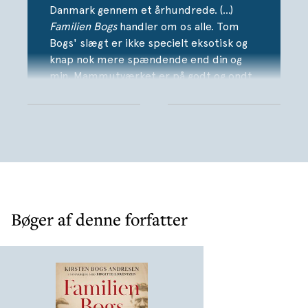
Danmark gennem et århundrede. (…)
Familien Bogs
handler om os alle. Tom
Bogs' slægt er ikke specielt eksotisk og
knap nok mere spændende end din og
min. Mammutværket er på godt og ondt
en miniature af Danmark i perioden fra
1920erne og frem til for nylig. (…)
Kirsten Bogs Andresen og Birgitte Lorentzen har
begavet os med et voldsomt
læseværdigt værk om den tynde fernis i
alle familier ved navn normalitet.
Bøger af denne forfatter