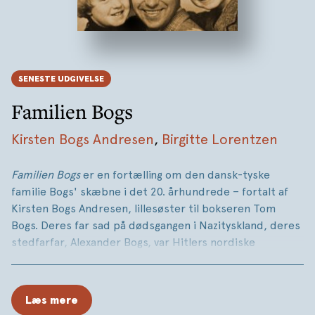
SENESTE UDGIVELSE
Familien Bogs
Kirsten Bogs Andresen
,
Birgitte Lorentzen
Familien Bogs
er en fortælling om den dansk-tyske
familie Bogs' skæbne i det 20. århundrede – fortalt af
Kirsten Bogs Andresen, lillesøster til bokseren Tom
Bogs. Deres far sad på dødsgangen i Nazityskland, deres
stedfarfar, Alexander Bogs, var Hitlers nordiske
pressechef.
Bogen bygger på hidtil upubliceret materiale – blandt
Læs mere
andet Alexander Bogs' efterladte erindringer: