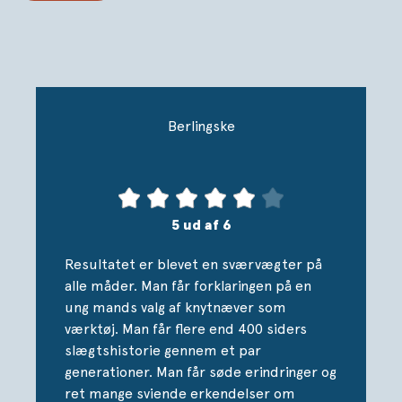
spektakulære øjenvidneskildringer, der bringer læseren
helt tæt på Tyskland før, under og mellem de to
verdenskrige, tilsat unikke beskrivelser af personlige
møder med både Adolf Hitler og Hermann Göring.
Men det er også historien om næste generation – om
Berlingske
Tom Bogs, der trods en kaotisk barndom formår at
kæmpe sig til tops i den internationale bokseverden.
En familiekrønike om krig, kærlighed, skyld og tilgivelse –
og om, hvordan fortidens traumer kaster lange skygger
over fremtidige generationer.
5 ud af 6
Resultatet er blevet en sværvægter på
alle måder. Man får forklaringen på en
ung mands valg af knytnæver som
værktøj. Man får flere end 400 siders
slægtshistorie gennem et par
generationer. Man får søde erindringer og
ret mange sviende erkendelser om