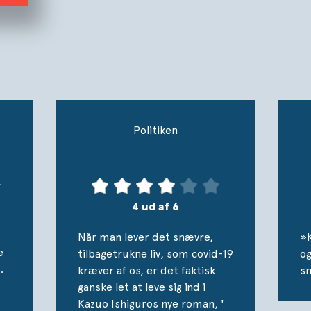
Klara og solen
er en stærkt bevægende og
roman om, hvad det vil sige at elske et a
I begrundelsen for Nobelprisen i 2017 ble
beskrevet som ”romaner med en stor føle
som afdækker afgrunden under vores illu
med omverdenen.”
Politiken
Denne bog er oversat af Claus Bech.
r
4 ud af 6
Når man lever det snævre,
»K
e
tilbagetrukne liv, som covid-19
og
.
kræver af os, er det faktisk
sn
ganske let at leve sig ind i
Kazuo Ishiguros nye roman, '