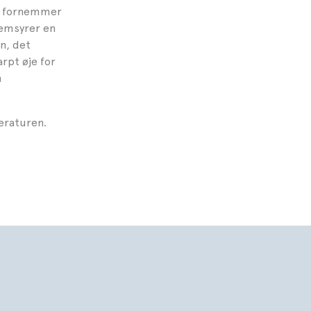
en fornemmer
nemsyrer en
en, det
rpt øje for
m
teraturen.