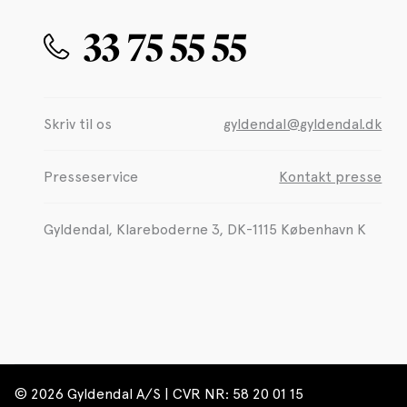
33 75 55 55
Skriv til os
gyldendal@gyldendal.dk
Presseservice
Kontakt presse
Gyldendal, Klareboderne 3, DK-1115 København K
© 2026 Gyldendal A/S | CVR NR: 58 20 01 15