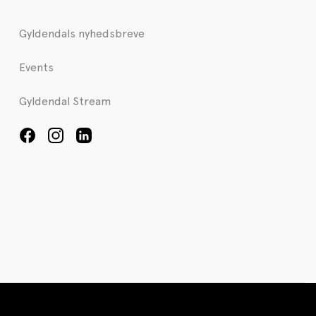
Gyldendals nyhedsbreve
Events
Gyldendal Stream