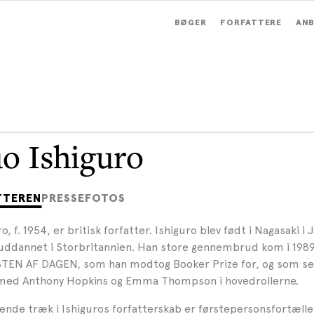
BØGER
FORFATTERE
ANB
o Ishiguro
TTEREN
PRESSEFOTOS
o, f. 1954, er britisk forfatter. Ishiguro blev født i Nagasaki i
uddannet i Storbritannien. Han store gennembrud kom i 19
TEN AF DAGEN, som han modtog Booker Prize for, og som se
 med Anthony Hopkins og Emma Thompson i hovedrollerne.
nde træk i Ishiguros forfatterskab er førstepersonsfortæll