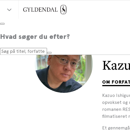
Hvad søger du efter?
Kazu
OM FORFA
Kazuo Ishigur
opvokset og 
romanen RES
filmatiseret
Et gennemgåe