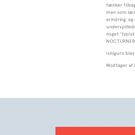
tænker tilba
man som læse
erindring; og
underspillede
noget 'typisk
NOCTURNER, s
Ishiguro blev
Modtager af N