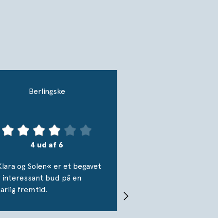
 overrumplende
ndet menneske.
v Ishiguros romaner
lsesmæssig virkning,
soriske forbundethed
Berlingske
4 ud af 6
lara og Solen« er et begavet
 interessant bud på en
arlig fremtid.