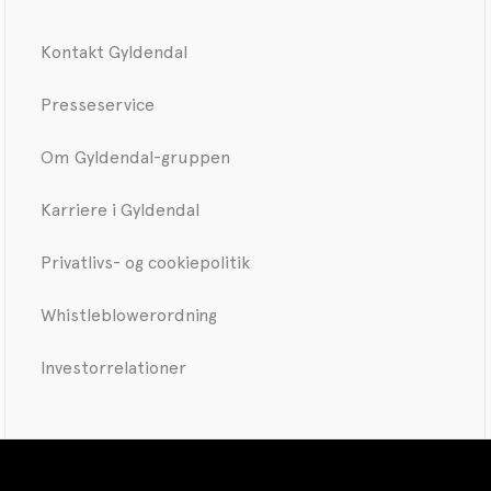
Kontakt Gyldendal
Presseservice
Om Gyldendal-gruppen
Karriere i Gyldendal
Privatlivs- og cookiepolitik
Whistleblowerordning
Investorrelationer