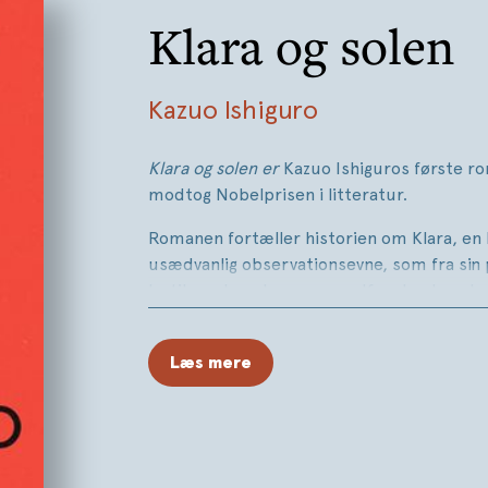
Klara og solen
Kazuo Ishiguro
Klara og solen er
Kazuo Ishiguros første r
modtog Nobelprisen i litteratur.
Romanen fortæller historien om Klara, en
usædvanlig observationsevne, som fra sin 
butiksruden observerer adfærden hos de
ind for at se på varerne. Men Klara er også
opmærksom på de mennesker, der går forb
Læs mere
udenfor. Hun håber til stadighed på at få
ejer, at en kunde skal vælge hende, men da 
dette sandsynligvis vil forandre Klaras liv f
som en advarsel mod at fæste alt for stor 
løfter.