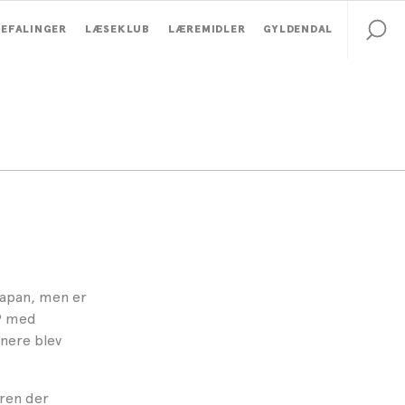
EFALINGER
LÆSEKLUB
LÆREMIDLER
GYLDENDAL
 Japan, men er
89 med
nere blev
eren der