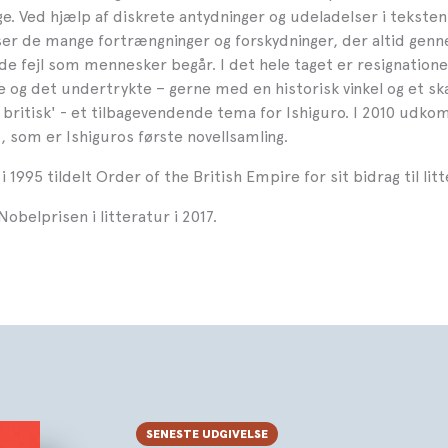
ge. Ved hjælp af diskrete antydninger og udeladelser i tekst
r de mange fortrængninger og forskydninger, der altid gen
 de fejl som mennesker begår. I det hele taget er resignation
 og det undertrykte – gerne med en historisk vinkel og et ska
 britisk' - et tilbagevendende tema for Ishiguro. I 2010 udko
om er Ishiguros første novellsamling.
 i 1995 tildelt Order of the British Empire for sit bidrag til lit
obelprisen i litteratur i 2017.
SENESTE UDGIVELSE