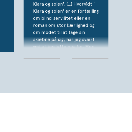
Klara og solen'. (…) Hvorvidt '
Klara og solen' er en fortælling
i
om blind servilitet eller en
roman om stor kærlighed og
g
om modet til at tage sin
skæbne på sig, har jeg svært
ved at beslutte mig for. Men
netop den uafgørlighed kan
være romanens store
genistreg.