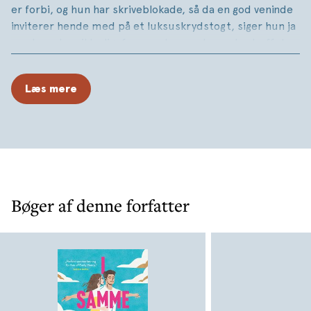
er forbi, og hun har skriveblokade, så da en god veninde
inviterer hende med på et luksuskrydstogt, siger hun ja
– selvom hun ikke ligefrem er typen, der nyder buffeter
og lange dage ved poolen.
Kokken Felix er arbejdsnarkoman og ville hellere være
Læs mere
alle andre steder end til søs. Men da hans familie får den
fikse idé at skulle på krydstogt, bliver han tvunget med.
Ved indtjekning opdager Hope og Felix, at de er i samme
båd. Med udsigt til ti dages sol, hav og flirt i Caribien
virker rejsen pludselig ikke helt så slem. Men fortiden
lurer under overfladen, og da et heftigt skænderi gør, at
Bøger af denne forfatter
de strander i paradis, bliver deres evne til at
samarbejde for alvor sat på prøve.
„Perfekt sommerlæsning for fans af Emily Henry.“ –
ALEXIA DARIA