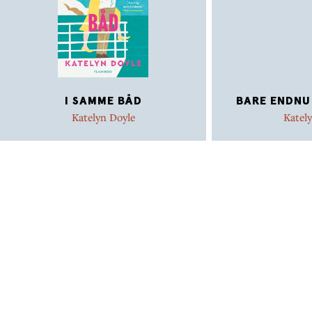
„Vanvittig underholdende.“ – PEOPLE MAGAZINE
I SAMME BÅD
BARE ENDNU
Katelyn Doyle
Katel