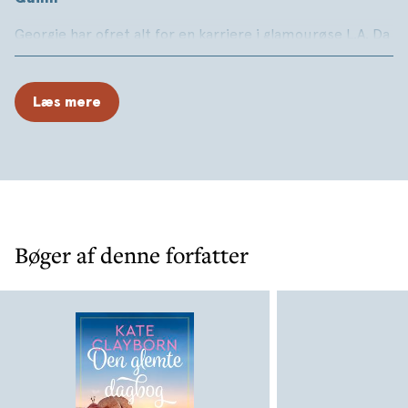
Georgie har ofret alt for en karriere i glamourøse L.A. Da
hun pludselig mister sit job, rejser hun slukøret hjem til
sine forældre i Virginia. For hvem er hun egentlig, når det
kommer til stykket?
Læs mere
I en støvet kasse finder Georgie et svar i form af sin
gamle dagbog og bucketlist. Dagbogen lyser af håb for
fremtiden, så hun beslutter sig for at gennemføre
punkterne på listen. Med hjælp fra den gnavne, men
søde, lokale fyr Levy Fanning og hans trofaste følgesvend,
hunden Hank, får de to snart skubbet til deres grænser
Bøger af denne forfatter
– og opdaget en hemmelighed eller to om hinanden.
Den glemte dagbog
er en hjertevarm kærlighedsroman
om livets store spørgsmål fortalt med følsomhed,
humor og indlevelse.
Skrevet om
Den glemte dagbog
: